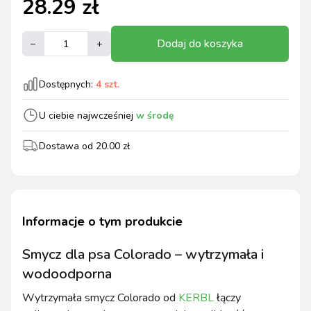
28.29
zł
Dodaj do koszyka
–
+
Dostępnych:
4
szt.
U ciebie najwcześniej
w środę
Dostawa od
20.00
zł
Informacje o tym produkcie
Smycz dla psa Colorado – wytrzymała i
wodoodporna
Wytrzymała smycz Colorado od
KERBL
łączy