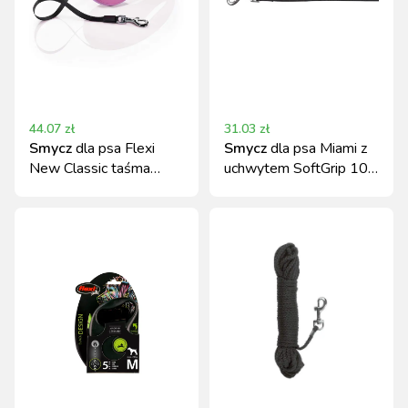
44.07
zł
31.03
zł
Smycz
dla psa Flexi
Smycz
dla psa Miami z
New Classic taśma
uchwytem SoftGrip 100
różowa XS 3m 12kg
cm x 20 mm czarna
Kerbl