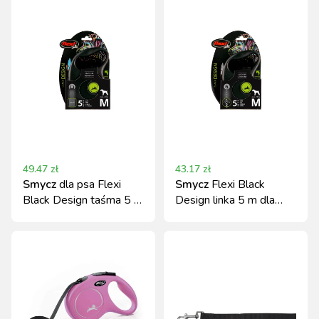
49.47
zł
43.17
zł
Smycz
dla psa Flexi
Smycz
Flexi Black
Black Design taśma 5 m
Design linka 5 m dla
niebieska roz. S do 15
psów do 20 kg, roz. M
kg