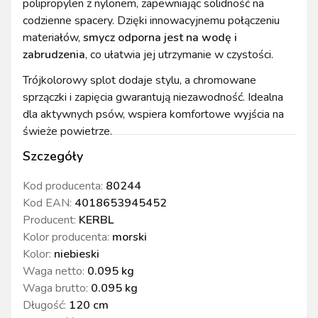
polipropylen z nylonem, zapewniając solidność na
codzienne spacery. Dzięki innowacyjnemu połączeniu
materiałów,
smycz odporna jest na wodę i
zabrudzenia
, co ułatwia jej utrzymanie w czystości.
Trójkolorowy splot dodaje stylu, a chromowane
sprzączki i zapięcia gwarantują niezawodność. Idealna
dla aktywnych psów, wspiera komfortowe wyjścia na
świeże powietrze.
Szczegóły
Kod producenta:
80244
Kod EAN:
4018653945452
Producent:
KERBL
Kolor producenta
:
morski
Kolor
:
niebieski
Waga netto
:
0.095 kg
Waga brutto
:
0.095 kg
Długość
:
120 cm