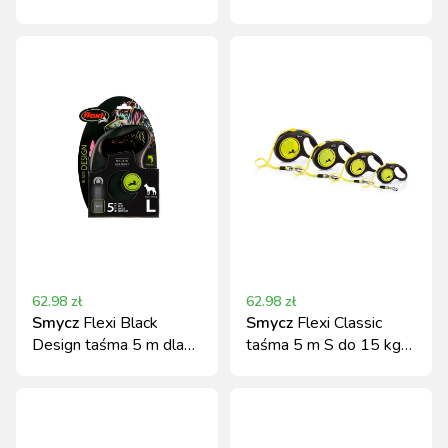
czarna, Kerbl
niebieska
62.98
zł
62.98
zł
Smycz
Flexi Black
Smycz
Flexi Classic
Design taśma 5 m dla
taśma 5 m S do 15 kg
psa do 50 kg różowa L
neonowa żółta