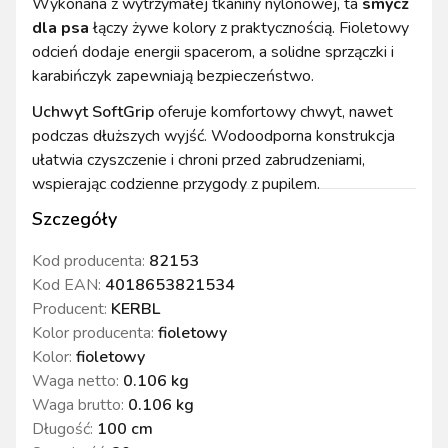
Wykonana z wytrzymałej tkaniny nylonowej, ta
smycz
dla psa
łączy żywe kolory z praktycznością. Fioletowy
odcień dodaje energii spacerom, a solidne sprzączki i
karabińczyk zapewniają bezpieczeństwo.
Uchwyt SoftGrip
oferuje komfortowy chwyt, nawet
podczas dłuższych wyjść. Wodoodporna konstrukcja
ułatwia czyszczenie i chroni przed zabrudzeniami,
wspierając codzienne przygody z pupilem.
Szczegóły
Kod producenta:
82153
Kod EAN:
4018653821534
Producent:
KERBL
Kolor producenta
:
fioletowy
Kolor
:
fioletowy
Waga netto
:
0.106 kg
Waga brutto
:
0.106 kg
Długość
:
100 cm