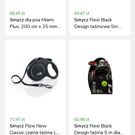
68.49
zł
49.47
zł
Smycz
dla psa Miami
Smycz
Flexi Black
Plus, 200 cm x 25 mm,
Design taśmowa 5m
czerwona, Kerbl
zielona S do 15kg
71.97
zł
62.98
zł
Smycz
Flexi New
Smycz
Flexi Black
Classic czarna taśma L
Design taśma 5 m dla