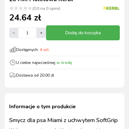
(
0.0
na
0
opinii)
24.64
zł
Dodaj do koszyka
–
+
Dostępnych:
4
szt.
U ciebie najwcześniej
w środę
Dostawa od
20.00
zł
Informacje o tym produkcie
Smycz dla psa Miami z uchwytem SoftGrip