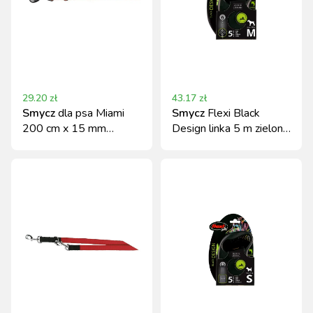
29.20
zł
43.17
zł
Smycz
dla psa Miami
Smycz
Flexi Black
200 cm x 15 mm
Design linka 5 m zielona
pomarańczowa Kerbl
M do 20 kg