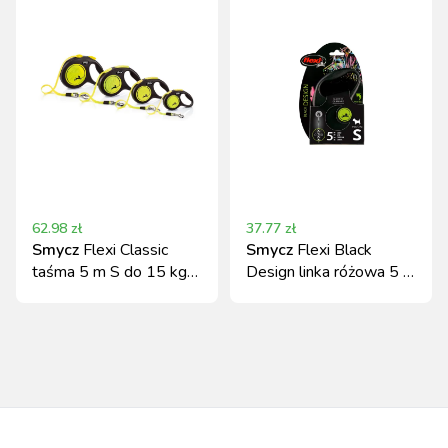
62.98
zł
37.77
zł
Smycz
Flexi Classic
Smycz
Flexi Black
taśma 5 m S do 15 kg
Design linka różowa 5 m
neonowa żółta
dla psa do 12 kg S