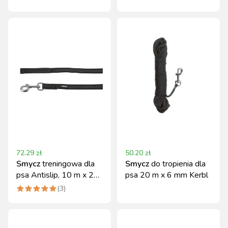
5m dla psa do 50 kg
psa do 50 kg różowa L
72.29
zł
50.20
zł
Smycz
treningowa dla
Smycz
do tropienia dla
psa Antislip, 10 m x 20
psa 20 m x 6 mm Kerbl
mm, czarna, Kerbl
(
3
)