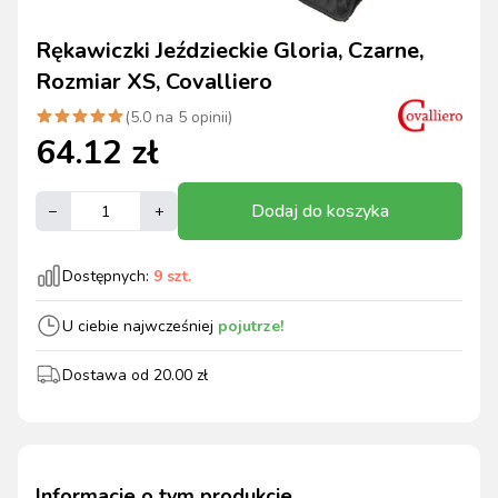
Rękawiczki Jeździeckie Gloria, Czarne,
Rozmiar XS, Covalliero
(
5.0
na
5
opinii)
64.12
zł
Dodaj do koszyka
–
+
Dostępnych:
9
szt.
U ciebie najwcześniej
pojutrze!
Dostawa od
20.00
zł
Informacje o tym produkcie