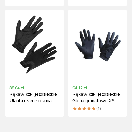
Covalliero
88.04
zł
64.12
zł
Rękawiczki
jeździeckie
Rękawiczki
jeździeckie
Ulanta czarne rozmiar
Gloria granatowe XS
XXS Covalliero
Covalliero
(
1
)