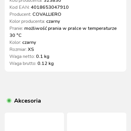
Kod producenta:
323830
Kod EAN:
4018653047910
Producent:
COVALLIERO
Kolor producenta
:
czarny
Pranie
:
możliwość prania w pralce w temperaturze
30 °C
Kolor
:
czarny
Rozmiar
:
XS
Waga netto
:
0.1 kg
Waga brutto
:
0.12 kg
Akcesoria