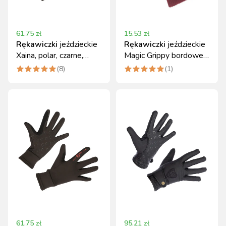
61.75
zł
15.53
zł
Rękawiczki
jeździeckie
Rękawiczki
jeździeckie
Xaina, polar, czarne,
Magic Grippy bordowe
rozmiar S
uniwersalne Covalliero
(
8
)
(
1
)
61.75
zł
95.21
zł