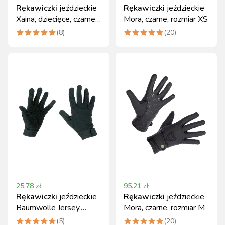
Rękawiczki
jeździeckie
Rękawiczki
jeździeckie
Xaina, dziecięce, czarne,
Mora, czarne, rozmiar XS
rozmiar 4/S
(
8
)
(
20
)
25.78
zł
95.21
zł
Rękawiczki
jeździeckie
Rękawiczki
jeździeckie
Baumwolle Jersey,
Mora, czarne, rozmiar M
czarne, rozmiar S,
(
5
)
(
20
)