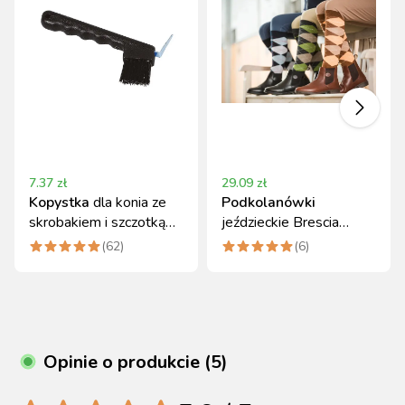
7.37
zł
29.09
zł
Kopystka
dla konia ze
Podkolanówki
skrobakiem i szczotką
jeździeckie Brescia
Covalliero, czarny
granatowe, rozmiar 37-
(
62
)
(
6
)
39
Opinie o produkcie (5)