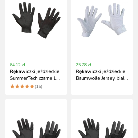
64.12
zł
25.78
zł
Rękawiczki
jeździeckie
Rękawiczki
jeździeckie
SummerTech czarne L
Baumwolle Jersey, biały,
Covalliero
rozmiar XS
(
15
)