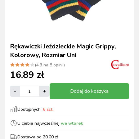
Rękawiczki Jeździeckie Magic Grippy,
Kolorowy, Rozmiar Uni
(
4.3
na
8
opinii)
16.89
zł
Dodaj do koszyka
–
+
Dostępnych:
6
szt.
U ciebie najwcześniej
we wtorek
Dostawa od
20.00
zł