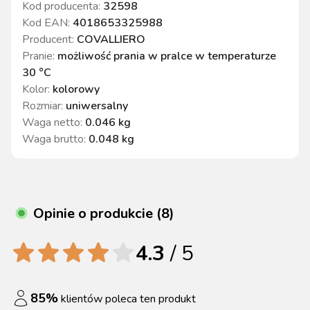
Kod producenta:
32598
Kod EAN:
4018653325988
Producent:
COVALLIERO
Pranie
:
możliwość prania w pralce w temperaturze
30 °C
Kolor
:
kolorowy
Rozmiar
:
uniwersalny
Waga netto
:
0.046 kg
Waga brutto
:
0.048 kg
Opinie o produkcie (8)
4.3
/ 5
85
%
klientów poleca ten produkt