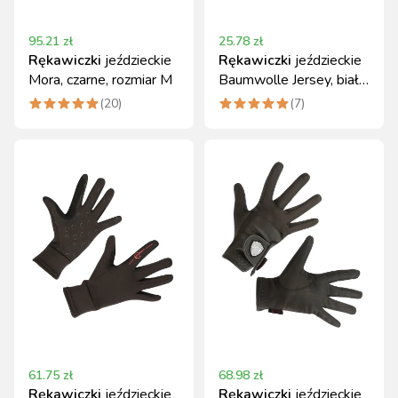
95.21
zł
25.78
zł
Rękawiczki
jeździeckie
Rękawiczki
jeździeckie
Mora, czarne, rozmiar M
Baumwolle Jersey, biały,
rozmiar M, Covalliero
(
20
)
(
7
)
61.75
zł
68.98
zł
Rękawiczki
jeździeckie
Rękawiczki
jeździeckie