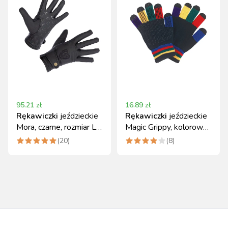
95.21
zł
16.89
zł
Rękawiczki
jeździeckie
Rękawiczki
jeździeckie
Mora, czarne, rozmiar L,
Magic Grippy, kolorowy,
Covalliero
rozmiar uni
(
20
)
(
8
)