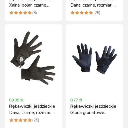
Xaina, polar, czarne,
Dana, czarne, rozmiar M,
rozmiar S
Covalliero
(
8
)
(
25
)
68.98
zł
8.77
zł
Rękawiczki
jeździeckie
Rękawiczki
jeździeckie
Dana, czarne, rozmiar
Gloria granatowe
XS, Covalliero
rozmiar XL Covalliero
(
25
)