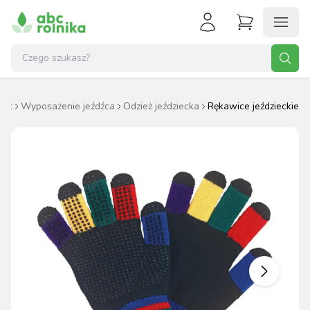
iec
Wyposażenie jeźdźca
Odzież jeździecka
Rękawice jeździeckie