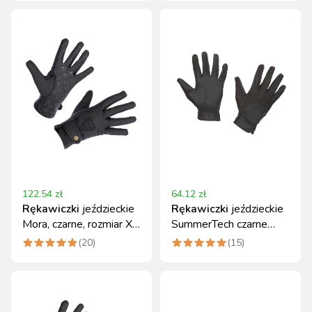
122.54
zł
64.12
zł
Rękawiczki
jeździeckie
Rękawiczki
jeździeckie
Mora, czarne, rozmiar XL,
SummerTech czarne
Covalliero
rozmiar S Covalliero
(
20
)
(
15
)