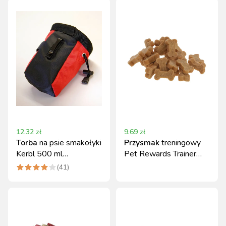
12.32
zł
9.69
zł
Torba
na psie smakołyki
Przysmak
treningowy
Kerbl 500 ml
Pet Rewards Trainer
poliamidowa
Bones kostki z
(
41
)
kurczakiem 200g