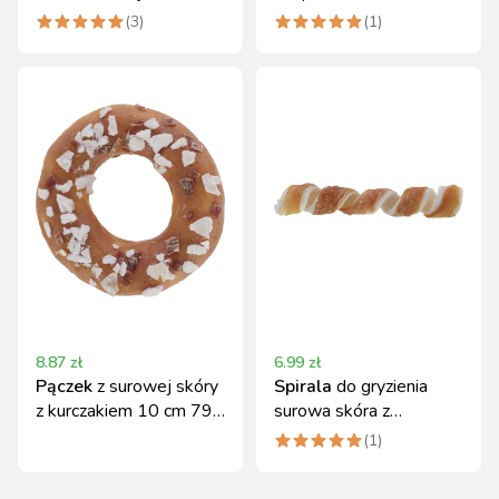
psów 75 g Kerbl
cm Kerbl 30 g
(
3
)
(
1
)
8.87
zł
6.99
zł
Pączek
z surowej skóry
Spirala
do gryzienia
z kurczakiem 10 cm 79
surowa skóra z
g Kerbl
kurczakiem 20 cm 55 g
(
1
)
Kerbl