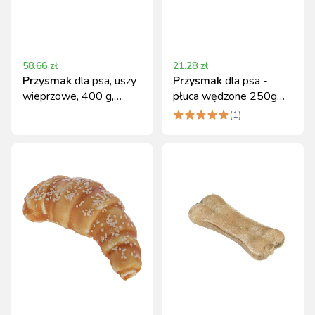
58.66
zł
21.28
zł
Przysmak
dla psa, uszy
Przysmak
dla psa -
wieprzowe, 400 g,
płuca wędzone 250g
Kerbl
Kerbl
(
1
)