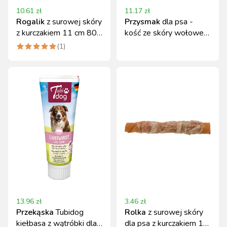
10.61
zł
11.17
zł
Rogalik
z surowej skóry
Przysmak
dla psa -
z kurczakiem 11 cm 80
kość ze skóry wołowej
g Kerbl
10 cm, 35 g, Kerbl
(
1
)
13.96
zł
3.46
zł
Przekąska
Tubidog
Rolka
z surowej skóry
kiełbasa z wątróbki dla
dla psa z kurczakiem 12