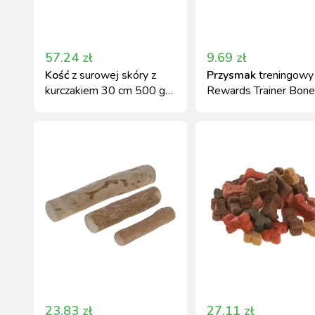
57.24
zł
9.69
zł
Kość
z surowej skóry z
Przysmak
treningowy
kurczakiem 30 cm 500 g
Rewards Trainer Bon
Kerbl
kostki z kurczakiem 2
23.83
zł
27.11
zł