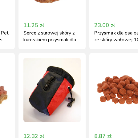
11.25
zł
23.00
zł
 Pet
Serce
z surowej skóry z
Przysmak
dla psa p
es
kurczakiem przysmak dla
ze skóry wołowej 10
00g
psa 70 g Kerbl
Kerbl
12.32
zł
8.87
zł