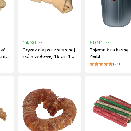
14.30
zł
60.91
zł
ość
Gryzak
dla psa z suszonej
Pojemnik
na karmę, 
cm,
skóry wołowej 16 cm 110
Kerbl
g Kerbl
(
240
)