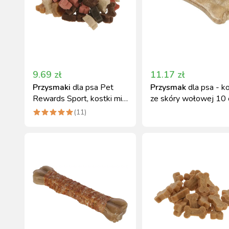
9.69
zł
11.17
zł
Przysmaki
dla psa Pet
Przysmak
dla psa - k
Rewards Sport, kostki mix
ze skóry wołowej 10 
200g Kerbl
35 g, Kerbl
(
11
)