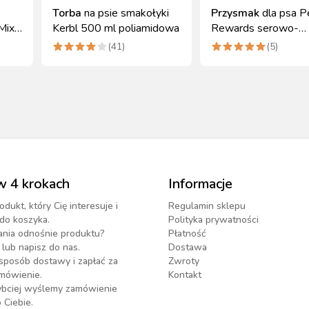
Torba
na psie smakołyki
Przysmak
dla psa P
Mix
Kerbl 500 ml poliamidowa
Rewards serowo-
warzywne 150g Ker
(
41
)
(
5
)
w 4 krokach
Informacje
odukt, który Cię interesuje i
Regulamin sklepu
do koszyka.
Polityka prywatności
ania odnośnie produktu?
Płatność
lub napisz do nas.
Dostawa
sposób dostawy i zapłać za
Zwroty
mówienie.
Kontakt
zybciej wyślemy zamówienie
 Ciebie.