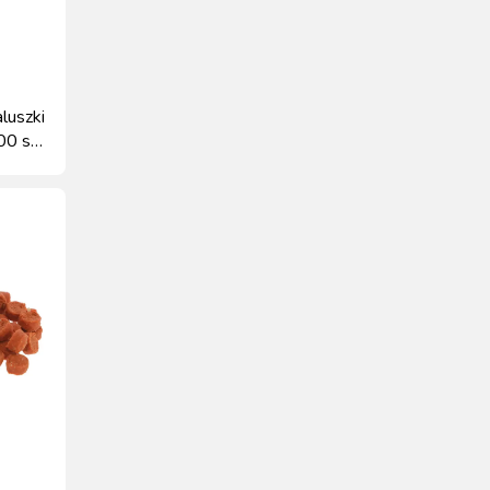
aluszki
0 szt.