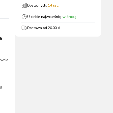
Dostępnych:
14
szt.
wszystkie
U ciebie najwcześniej
w środę
Dostawa od
20.00
zł
WYPOSAŻENIE
OGRODZENIA
ZWALCZANIE
e
PADOK
ELEKTRYCZNE
BOXU
SZKODNIKÓW
ównie
WYPRZEDAŻ
KATALOGU 2024
ad