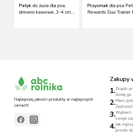
Patyk
do żucia dla psa,
Przysmak
dla psa Pet
drewno kawowe, 3-4 cm
Rewards Duo Trainer 
x 15-20 cm, Kerbl
kostki 500g
Zakupy 
1.
Znajdz pr
dodaj go 
Najlepszej jakości produkty w najlepszych
2.
Masz pyt
cenach!
Zadzwoń 
3.
Wybierz 
swoje za
4.
Jak najs
prosto do