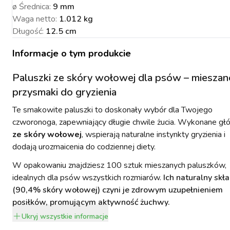
ø Średnica
:
9 mm
Waga netto
:
1.012 kg
Długość
:
12.5 cm
Informacje o tym produkcie
NACJA ROŚLIN
ZYNKI DO
ZYNKI DO
PSY
URZĄDZENIA
KOTY
WETERYNARIA
SORIA DLA
ZYŻENIA
ZYŻENIA
GIENA I
PAKUJEMY SIĘ NA
POMIAROWE
ARTYKUŁY
ZWALCZANIE
Paluszki ze skóry wołowej dla psów – mieszan
ZAKISZANIE
ECZEŃSTWO
KONIA
TECHNICZNE
ZAWODY
SZKODNIKÓW
przysmaki do gryzienia
Te smakowite paluszki to doskonały wybór dla Twojego
czworonoga, zapewniający długie chwile żucia. Wykonane gł
ze skóry wołowej
, wspierają naturalne instynkty gryzienia i
dodają urozmaicenia do codziennej diety.
W opakowaniu znajdziesz 100 sztuk mieszanych paluszków,
YNFEKCJA
MUCHY W STAJNI.
NOWOŚCI KERBL
ICBRUSH
STOP
2022
idealnych dla psów wszystkich rozmiarów.
Ich naturalny skł
(90,4% skóry wołowej) czyni je zdrowym uzupełnieniem
posiłków, promującym aktywność żuchwy.
Ukryj
wszystkie informacje