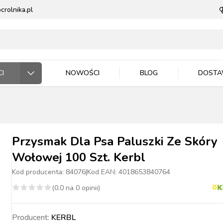
rolnika.pl
I
NOWOŚCI
BLOG
DOST
ODARSTWO ROLNE
RZĘTA DOMOWE
 JEŹDZIEC
DNICTWO
WLA ZWIERZĄT
E DLA ZWIERZĄT
Przysmak Dla Psa Paluszki Ze Skóry
Wołowej 100 Szt. Kerbl
Kod producenta:
84076
|
Kod EAN:
4018653840764
(
0.0
na
0
opinii)
ASIONA
BYDŁO
BYDŁO
PIES
MASZYNKI DO
NAWOZY
TRZODA
TRZODA
KOT
WIADRA, POJEMNIKI
ZIEMIA I PODŁOŻA
DRÓB
DRÓB
PTAKI
CE ROBOCZE
TECZKA
PELLET
STOP OWADOM
STRZYŻENIA
MISKI
Producent:
KERBL