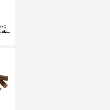
ry z
 dla