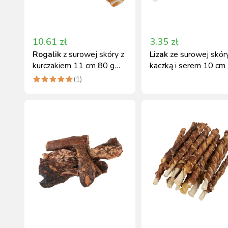
10.61
zł
3.35
zł
Rogalik
z surowej skóry z
Lizak
ze surowej skór
kurczakiem 11 cm 80 g
kaczką i serem 10 cm
Kerbl
Kerbl
(
1
)