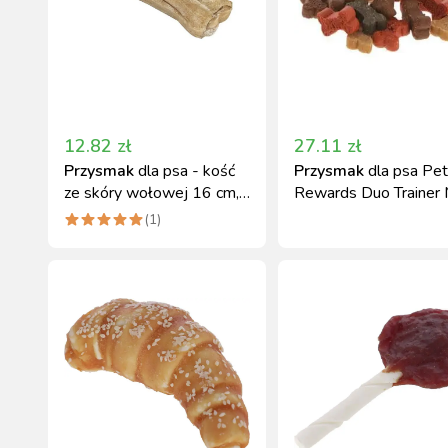
12.82
zł
27.11
zł
Przysmak
dla psa - kość
Przysmak
dla psa Pet
ze skóry wołowej 16 cm,
Rewards Duo Trainer 
90 g Kerbl
kostki 500g
(
1
)