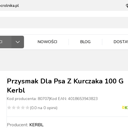
rolnika.pl
I
NOWOŚCI
BLOG
DOST
ODARSTWO ROLNE
RZĘTA DOMOWE
 JEŹDZIEC
DNICTWO
WLA ZWIERZĄT
E DLA ZWIERZĄT
Przysmak Dla Psa Z Kurczaka 100 G
Kerbl
Kod producenta:
80707
|
Kod EAN:
4018653943823
(
0.0
na
0
opinii)
ASIONA
BYDŁO
BYDŁO
PIES
MASZYNKI DO
NAWOZY
TRZODA
TRZODA
KOT
WIADRA, POJEMNIKI
ZIEMIA I PODŁOŻA
DRÓB
DRÓB
PTAKI
CE ROBOCZE
TECZKA
PELLET
STOP OWADOM
STRZYŻENIA
MISKI
Producent:
KERBL