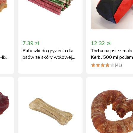
7.39
zł
12.32
zł
Paluszki
do gryzienia dla
Torba
na psie smako
Mix
psów ze skóry wołowej,
Kerbl 500 ml polia
25 szt. Kerbl
(
41
)