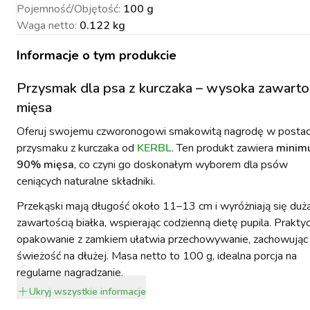
Pojemność/Objętość
:
100 g
Waga netto
:
0.122 kg
Informacje o tym produkcie
NACJA ROŚLIN
ZYNKI DO
ZYNKI DO
PSY
Przysmak dla psa z kurczaka – wysoka zawarto
URZĄDZENIA
KOTY
WETERYNARIA
SORIA DLA
ZYŻENIA
ZYŻENIA
GIENA I
PAKUJEMY SIĘ NA
POMIAROWE
ARTYKUŁY
ZWALCZANIE
mięsa
ZAKISZANIE
ECZEŃSTWO
KONIA
TECHNICZNE
ZAWODY
SZKODNIKÓW
Oferuj swojemu czworonogowi smakowitą nagrodę w postac
przysmaku z kurczaka od
KERBL
. Ten produkt zawiera
minim
90% mięsa
, co czyni go doskonałym wyborem dla psów
ceniących naturalne składniki.
Przekąski mają długość około 11–13 cm i wyróżniają się duż
zawartością białka, wspierając codzienną dietę pupila. Prakty
YNFEKCJA
MUCHY W STAJNI.
NOWOŚCI KERBL
ICBRUSH
STOP
2022
opakowanie z zamkiem ułatwia przechowywanie, zachowując
świeżość na dłużej. Masa netto to 100 g, idealna porcja na
regularne nagradzanie.
Ukryj
wszystkie informacje