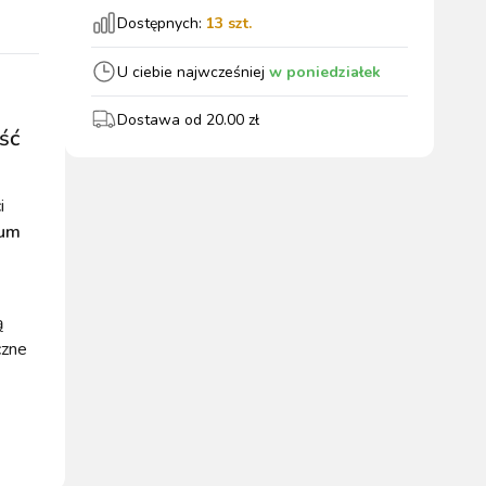
Dostępnych:
13
szt.
wszystkie
U ciebie najwcześniej
w poniedziałek
Dostawa od
20.00
zł
ść
WYPOSAŻENIE
OGRODZENIA
ZWALCZANIE
PADOK
ELEKTRYCZNE
BOXU
SZKODNIKÓW
i
um
ą
czne
WYPRZEDAŻ
KATALOGU 2024