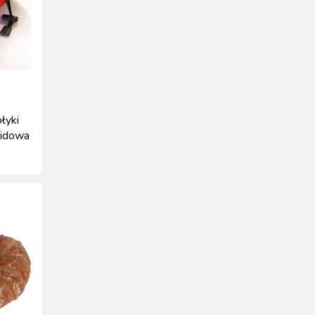
łyki
midowa