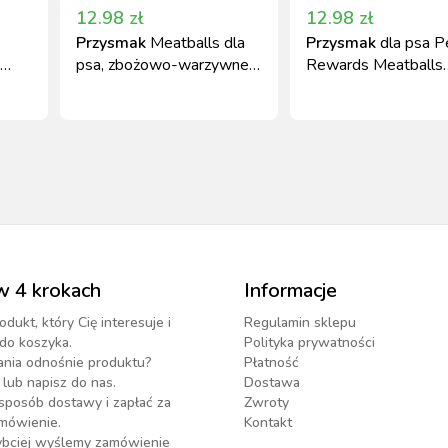
12.98
zł
12.98
zł
Przysmak
Meatballs dla
Przysmak
dla psa P
psa, zbożowo-warzywne
Rewards Meatballs
paluszki z wołowiną 250g
paluszki z kurczakie
Kerbl
250g Kerbl
w 4 krokach
Informacje
odukt, który Cię interesuje i
Regulamin sklepu
do koszyka.
Polityka prywatności
ania odnośnie produktu?
Płatność
lub napisz do nas.
Dostawa
sposób dostawy i zapłać za
Zwroty
mówienie.
Kontakt
zybciej wyślemy zamówienie