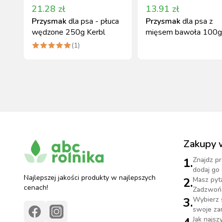
21.28
zł
13.91
zł
Przysmak
dla psa - płuca
Przysmak
dla psa z
wędzone 250g Kerbl
mięsem bawoła 100g
Kerbl
(
1
)
Zakupy 
1.
Znajdz pr
dodaj go 
Najlepszej jakości produkty w najlepszych
2.
Masz pyt
cenach!
Zadzwoń 
3.
Wybierz 
swoje za
Jak najs