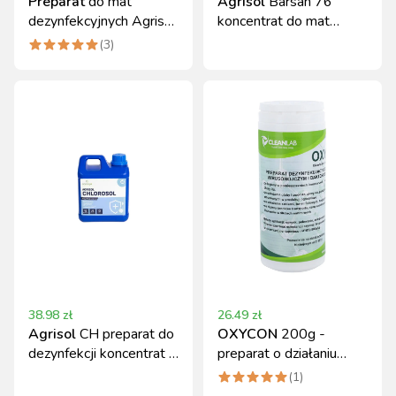
Preparat
do mat
Agrisol
Barsan 76
dezynfekcyjnych Agrisol
koncentrat do mat
Barsan 76, koncentrat 5
dezynfekcyjnych 2 kg
(
3
)
kg
Can Agri
38.98
zł
26.49
zł
Agrisol
CH preparat do
OXYCON
200g -
dezynfekcji koncentrat 2
preparat o działaniu
kg Canagri
wirusobójczym i
(
1
)
bakteriobójczym