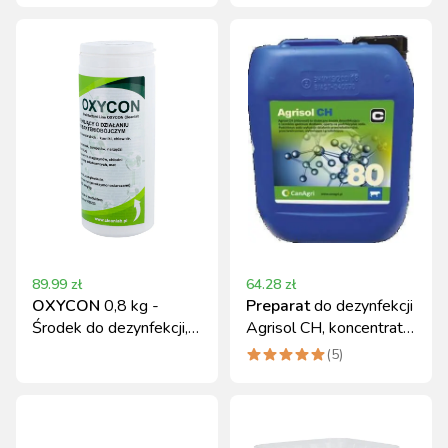
89.99
zł
64.28
zł
OXYCON
0,8 kg -
Preparat
do dezynfekcji
Środek do dezynfekcji,
Agrisol CH, koncentrat
przeciw wirusom i
4 kg, Can Agri
(
5
)
bakterion