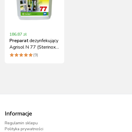
186.87
zł
Preparat
dezynfekujący
Agrisol N 77 (Sterinox)
koncentrat 5 kg Can
(
9
)
Agri
Informacje
Regulamin sklepu
Polityka prywatności