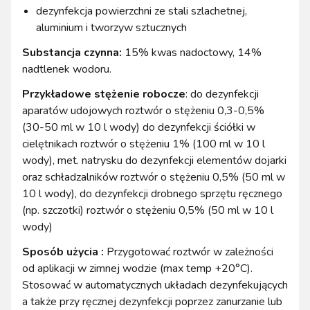
dezynfekcja powierzchni ze stali szlachetnej,
aluminium i tworzyw sztucznych
Substancja czynna:
15% kwas nadoctowy, 14%
nadtlenek wodoru.
Przykładowe stężenie robocze
: do dezynfekcji
aparatów udojowych roztwór o stężeniu 0,3-0,5%
(30-50 ml w 10 l wody) do dezynfekcji ściółki w
cielętnikach roztwór o stężeniu 1% (100 ml w 10 l
wody), met. natrysku do dezynfekcji elementów dojarki
oraz schładzalników roztwór o stężeniu 0,5% (50 ml w
10 l wody), do dezynfekcji drobnego sprzętu ręcznego
(np. szczotki) roztwór o stężeniu 0,5% (50 ml w 10 l
wody)
Sposób użycia :
Przygotować roztwór w zależności
od aplikacji w zimnej wodzie (max temp +20°C).
Stosować w automatycznych układach dezynfekujących
a także przy ręcznej dezynfekcji poprzez zanurzanie lub