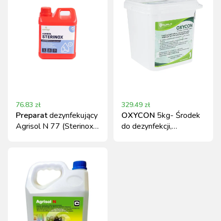
76.83
zł
329.49
zł
Preparat
dezynfekujący
OXYCON
5kg- Środek
Agrisol N 77 (Sterinox)
do dezynfekcji,
koncentrat 2 kg Can
CLEANLAB
Agri