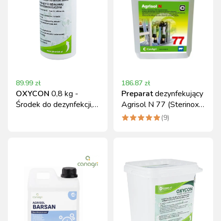
89.99
zł
186.87
zł
OXYCON
0,8 kg -
Preparat
dezynfekujący
Środek do dezynfekcji,
Agrisol N 77 (Sterinox)
przeciw wirusom i
koncentrat 5 kg Can
(
9
)
bakterion
Agri