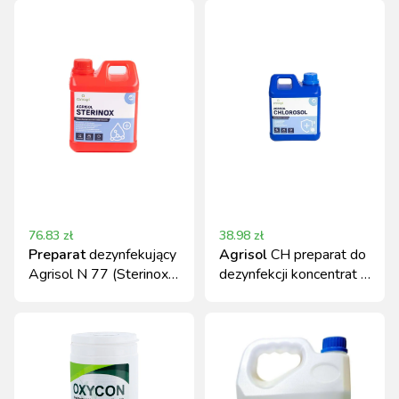
76.83
zł
38.98
zł
Preparat
dezynfekujący
Agrisol
CH preparat do
Agrisol N 77 (Sterinox)
dezynfekcji koncentrat 2
koncentrat 2 kg Can
kg Canagri
Agri