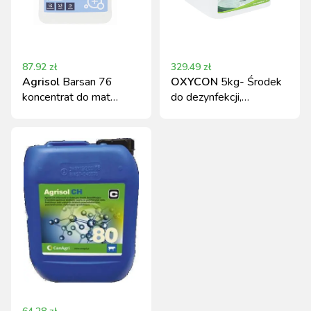
87.92
zł
329.49
zł
Agrisol
Barsan 76
OXYCON
5kg- Środek
koncentrat do mat
do dezynfekcji,
dezynfekcyjnych 2 kg
CLEANLAB
Can Agri