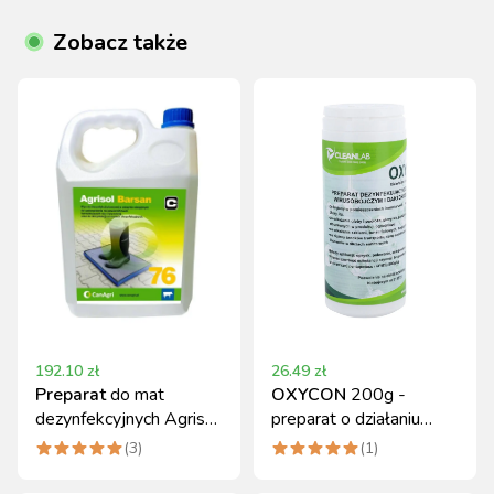
Zobacz także
192.10
zł
26.49
zł
Preparat
do mat
OXYCON
200g -
dezynfekcyjnych Agrisol
preparat o działaniu
Barsan 76, koncentrat 5
wirusobójczym i
(
3
)
(
1
)
kg
bakteriobójczym