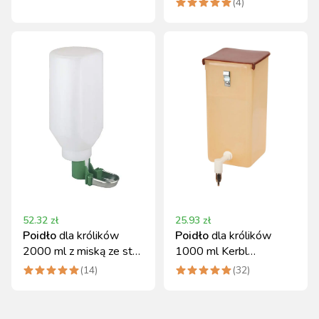
(
4
)
52.32
zł
25.93
zł
Poidło
dla królików
Poidło
dla królików
2000 ml z miską ze stali
1000 ml Kerbl
nierdzewnej KERBL
plastikowe
(
14
)
(
32
)