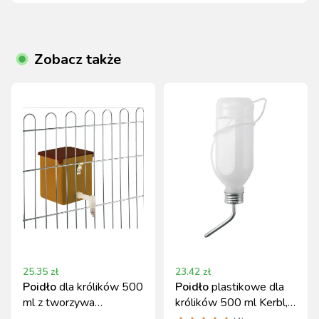
Zobacz także
25.35
zł
23.42
zł
Poidło
dla królików 500
Poidło
plastikowe dla
ml z tworzywa
królików 500 ml Kerbl,
sztucznego Kerbl
8 sztuk