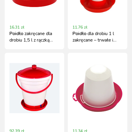
16.31
zł
11.76
zł
Poidło
zakręcane dla
Poidło
dla drobiu 1 l
drobiu 1,5 l z rączką
zakręcane – trwałe i
Canagri
łatwe w czyszczeniu
92.39
zł
11.34
zł