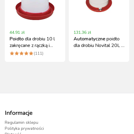
44.91
zł
131.36
zł
Poidło
dla drobiu 10 l
Automatyczne
poidło
zakręcane z rączką i
dla drobiu Novital 20L z
korkiem
górnym napełnianiem
(
111
)
Informacje
Regulamin sklepu
Polityka prywatności