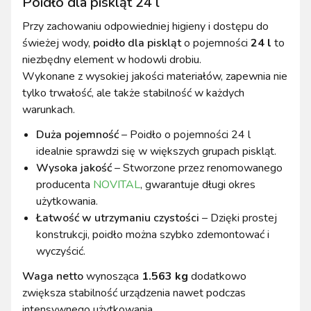
Poidło dla piskląt 24 l
Przy zachowaniu odpowiedniej higieny i dostępu do
świeżej wody,
poidło dla piskląt
o pojemności
24 l
to
niezbędny element w hodowli drobiu.
Wykonane z wysokiej jakości materiałów, zapewnia nie
tylko trwałość, ale także stabilność w każdych
warunkach.
Duża pojemność
– Poidło o pojemności 24 l
idealnie sprawdzi się w większych grupach piskląt.
Wysoka jakość
– Stworzone przez renomowanego
producenta
NOVITAL
, gwarantuje długi okres
użytkowania.
Łatwość w utrzymaniu czystości
– Dzięki prostej
konstrukcji, poidło można szybko zdemontować i
wyczyścić.
Waga netto
wynosząca
1.563 kg
dodatkowo
zwiększa stabilność urządzenia nawet podczas
intensywnego użytkowania.