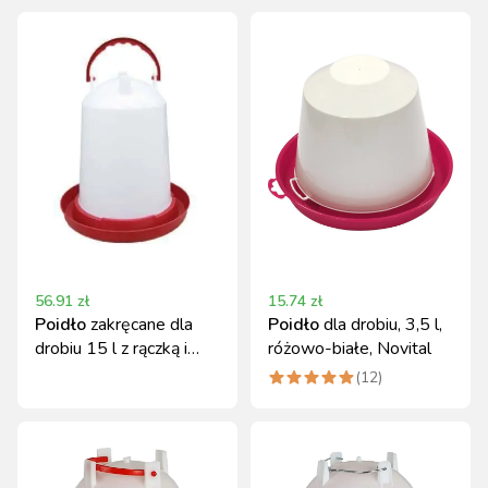
56.91
zł
15.74
zł
Poidło
zakręcane dla
Poidło
dla drobiu, 3,5 l,
drobiu 15 l z rączką i
różowo-białe, Novital
korkiem
(
12
)