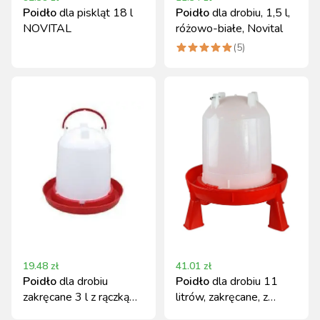
Poidło
dla piskląt 18 l
Poidło
dla drobiu, 1,5 l,
NOVITAL
różowo-białe, Novital
(
5
)
19.48
zł
41.01
zł
Poidło
dla drobiu
Poidło
dla drobiu 11
zakręcane 3 l z rączką
litrów, zakręcane, z
Canagri
nóżkami