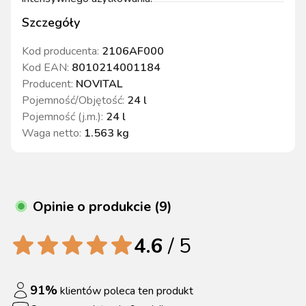
Szczegóły
Kod producenta:
2106AF000
Kod EAN:
8010214001184
Producent:
NOVITAL
Pojemność/Objętość
:
24 l
Pojemność (j.m.)
:
24 l
Waga netto
:
1.563 kg
Opinie o produkcie (9)
4.6
/ 5
91
%
klientów poleca ten produkt