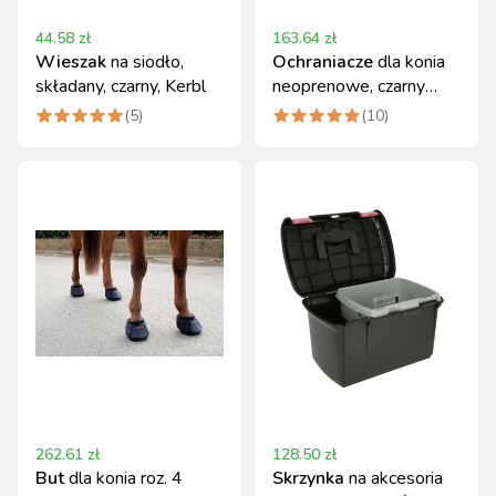
44.58
zł
163.64
zł
Wieszak
na siodło,
Ochraniacze
dla konia
składany, czarny, Kerbl
neoprenowe, czarny
rozmiar Full, Covalliero
(
5
)
(
10
)
262.61
zł
128.50
zł
But
dla konia roz. 4
Skrzynka
na akcesoria