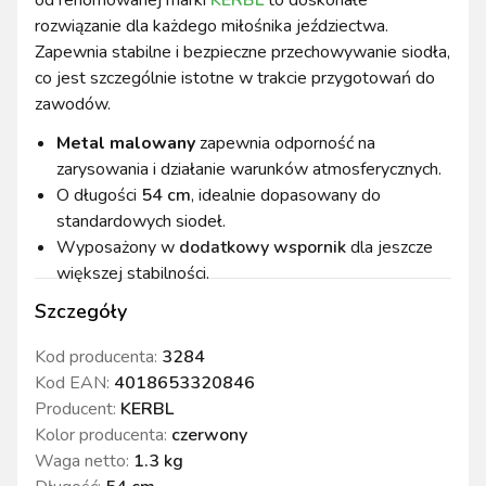
od renomowanej marki
KERBL
to doskonałe
rozwiązanie dla każdego miłośnika jeździectwa.
Zapewnia stabilne i bezpieczne przechowywanie siodła,
co jest szczególnie istotne w trakcie przygotowań do
zawodów.
Metal malowany
zapewnia odporność na
zarysowania i działanie warunków atmosferycznych.
O długości
54 cm
, idealnie dopasowany do
standardowych siodeł.
Wyposażony w
dodatkowy wspornik
dla jeszcze
większej stabilności.
Szczegóły
Kod producenta:
3284
Kod EAN:
4018653320846
Producent:
KERBL
Kolor producenta
:
czerwony
Waga netto
:
1.3 kg