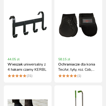
44.05
zł
58.15
zł
Wieszak
uniwersalny z
Ochraniacze
dla konia
4 hakami czarny KERBL
TecAir, tyły, roz. Cob,
czarne, Covalliero
(
31
)
(
1
)