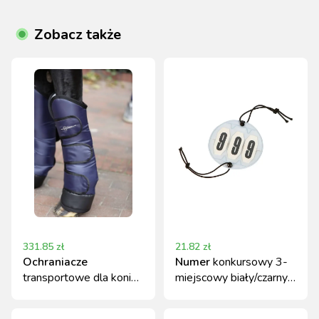
Zobacz także
331.85
zł
21.82
zł
Ochraniacze
Numer
konkursowy 3-
transportowe dla konia
miejscowy biały/czarny
Covalliero, rozmiar XFull
Covalliero