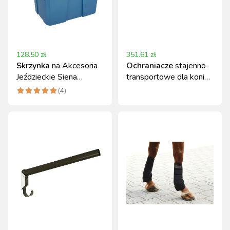
128.50
zł
351.61
zł
Skrzynka
na Akcesoria
Ochraniacze
stajenno-
Jeździeckie Siena
transportowe dla konia
Covalliero Niebiesko-
Covalliero Full, 4 szt.
(
4
)
Błękitna