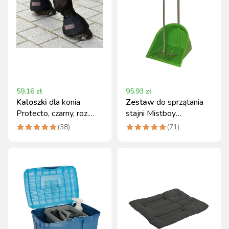
59.16
zł
95.93
zł
Kaloszki
dla konia
Zestaw
do sprzątania
Protecto, czarny, roz.
stajni Mistboy
Full, Covalliero
jasnozielony 75 cm
(
38
)
(
71
)
Kerbl