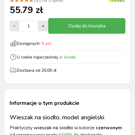
(
5.0
na
3
opinii)
55.79
zł
Dodaj do koszyka
–
+
Dostępnych:
5
szt.
U ciebie najwcześniej
w środę
Dostawa od
20.00
zł
Informacje o tym produkcie
Wieszak na siodło, model angielski
Praktyczny
wieszak na siodło
w kolorze
czerwonym