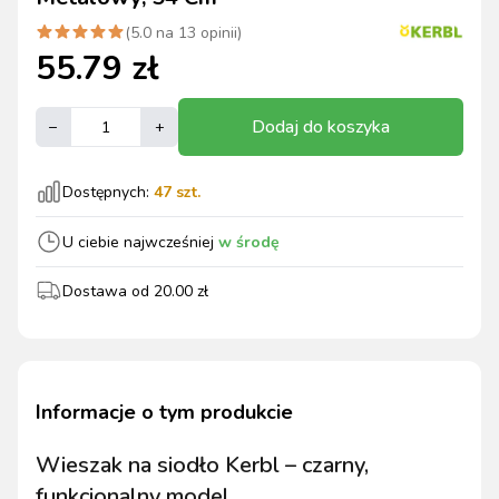
(
5.0
na
13
opinii)
55.79
zł
Dodaj do koszyka
–
+
Dostępnych:
47
szt.
U ciebie najwcześniej
w środę
Dostawa od
20.00
zł
Informacje o tym produkcie
Wieszak na siodło Kerbl – czarny,
funkcjonalny model