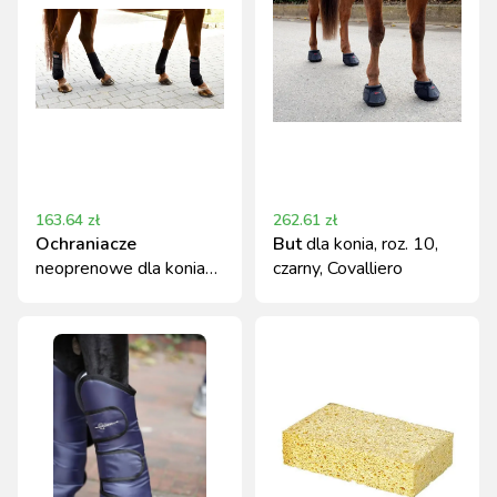
163.64
zł
262.61
zł
Ochraniacze
But
dla konia, roz. 10,
neoprenowe dla konia
czarny, Covalliero
Pony, 4 szt., Covalliero