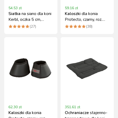
54.53
zł
59.16
zł
Siatka
na siano dla koni
Kaloszki
dla konia
Kerbl, oczka 5 cm,
Protecto, czarny, roz.
czerwona
Full, Covalliero
(
27
)
(
38
)
62.30
zł
351.61
zł
Kaloszki
dla konia
Ochraniacze
stajenno-