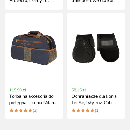
Protecto, czarny, roz.
transportowe dla konia
Shetty, Covalliero
Covalliero Full, 4 szt.
115.93
zł
58.15
zł
Torba
na akcesoria do
Ochraniacze
dla konia
pielęgnacji konia Milano,
TecAir, tyły, roz. Cob,
granatowy/beżowy
czarne, Covalliero
(
3
)
(
1
)