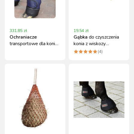
331.85
zł
19.54
zł
Ochraniacze
Gąbka
do czyszczenia
transportowe dla konia
konia z wiskozy
Covalliero, rozmiar XFull
Covalliero
(
4
)