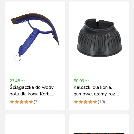
23.48
zł
50.93
zł
Ściągaczka
do wody i
Kaloszki
dla konia,
potu dla konia Kerbl
gumowe, czarny, roz.
niebieska
XFull, Covalliero
(
7
)
(
19
)