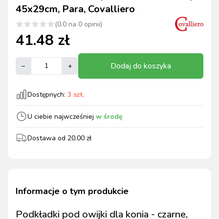
45x29cm, Para, Covalliero
(
0.0
na
0
opinii)
41.48
zł
Dodaj do koszyka
–
+
Dostępnych:
3
szt.
U ciebie najwcześniej
w środę
Dostawa od
20.00
zł
Informacje o tym produkcie
Podkładki pod owijki dla konia - czarne,