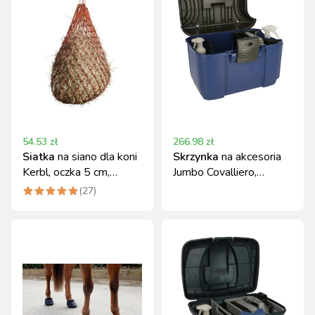
54.53
zł
266.98
zł
Siatka
na siano dla koni
Skrzynka
na akcesoria
Kerbl, oczka 5 cm,
Jumbo Covalliero,
czerwona
czarny/niebieski
(
27
)