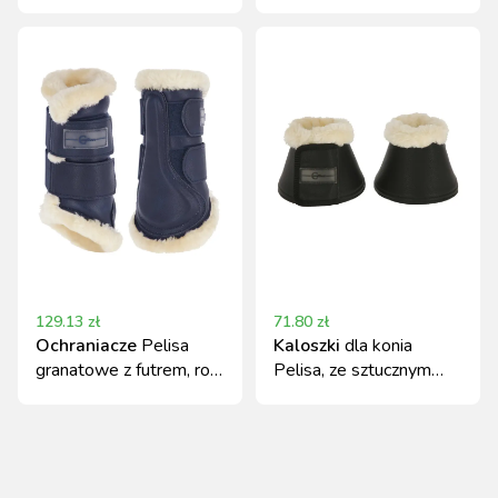
129.13
zł
71.80
zł
Ochraniacze
Pelisa
Kaloszki
dla konia
granatowe z futrem, roz.
Pelisa, ze sztucznym
Cob
futrem, czarny, roz. Full