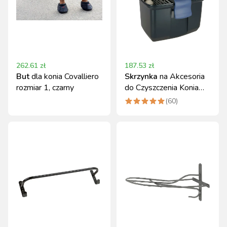
262.61
zł
187.53
zł
But
dla konia Covalliero
Skrzynka
na Akcesoria
rozmiar 1, czarny
do Czyszczenia Konia
Roma Granatowa
(
60
)
Covalliero