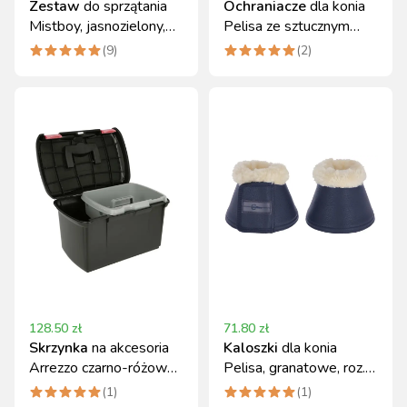
Zestaw
do sprzątania
Ochraniacze
dla konia
Mistboy, jasnozielony,
Pelisa ze sztucznym
60 cm, Kerbl
futrem Covalliero
(
9
)
(
2
)
128.50
zł
71.80
zł
Skrzynka
na akcesoria
Kaloszki
dla konia
Arrezzo czarno-różowa
Pelisa, granatowe, roz.
Covalliero
Cob, Covalliero
(
1
)
(
1
)