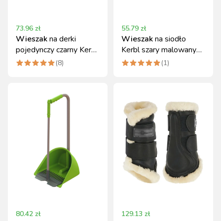
73.96
zł
55.79
zł
Wieszak
na derki
Wieszak
na siodło
pojedynczy czarny Kerbl
Kerbl szary malowany
91 cm
proszkowo 54 cm
(
8
)
(
1
)
80.42
zł
129.13
zł