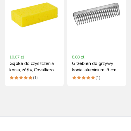
10.07
zł
8.83
zł
Gąbka
do czyszczenia
Grzebień
do grzywy
konia, żółty, Covalliero
konia, aluminium, 9 cm,
Covalliero
(
1
)
(
1
)