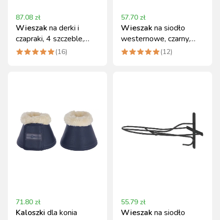
87.08
zł
57.70
zł
Wieszak
na derki i
Wieszak
na siodło
czapraki, 4 szczeble,
westernowe, czarny,
Kerbl
Kerbl
(
16
)
(
12
)
71.80
zł
55.79
zł
Kaloszki
dla konia
Wieszak
na siodło