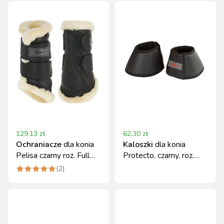
129.13
zł
62.30
zł
Ochraniacze
dla konia
Kaloszki
dla konia
Pelisa czarny roz. Full
Protecto, czarny, roz.
Covalliero
Shetty, Covalliero
(
2
)