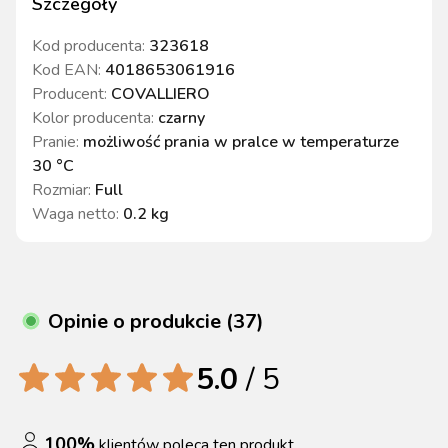
Szczegóły
Kod producenta:
323618
Kod EAN:
4018653061916
Producent:
COVALLIERO
Kolor producenta
:
czarny
Pranie
:
możliwość prania w pralce w temperaturze
30 °C
Rozmiar
:
Full
Waga netto
:
0.2 kg
Opinie o produkcie (37)
5.0
/ 5
100
%
klientów poleca ten produkt