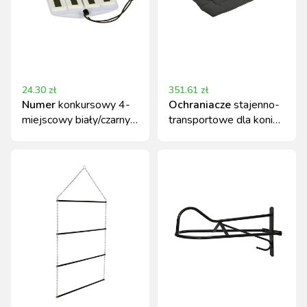
24.30
zł
351.61
zł
Numer
konkursowy 4-
Ochraniacze
stajenno-
miejscowy biały/czarny
transportowe dla konia
Covalliero
Covalliero Full, 4 szt.