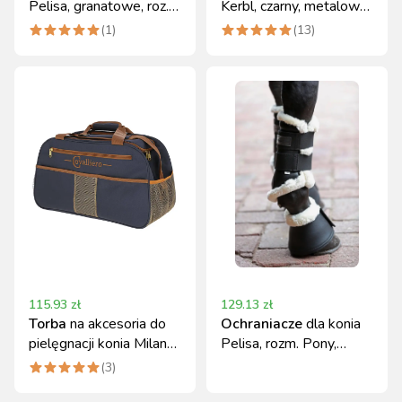
Pelisa, granatowe, roz.
Kerbl, czarny, metalowy,
Cob, Covalliero
54 cm
(
1
)
(
13
)
115.93
zł
129.13
zł
Torba
na akcesoria do
Ochraniacze
dla konia
pielęgnacji konia Milano,
Pelisa, rozm. Pony,
granatowy/beżowy
sztuczne futro,
(
3
)
Covalliero