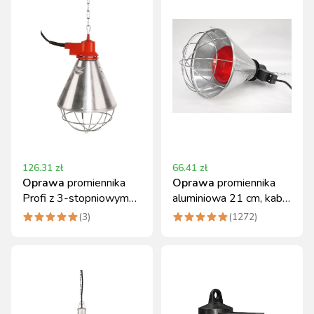
126.31
zł
66.41
zł
Oprawa
promiennika
Oprawa
promiennika
Profi z 3-stopniowym
aluminiowa 21 cm, kabel
przełącznikiem mocy,
2,5 m, 220-240 V Kerbl
(
3
)
(
1272
)
2,5 m kabel