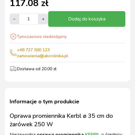
117.08
zł
Dodaj do koszyka
–
+
Tymczasowo niedostępny
+48 727 500 123
zamowienia@abcrolnika.pl
Dostawa od
20.00
zł
Informacje o tym produkcie
Oprawa promiennika Kerbl ø 35 cm do
żarówek 250 W
Niezawodna
oprawa promiennika
KERBL
o średnicy