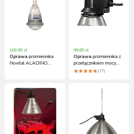
166.90
zł
99.80
zł
Oprawa
promiennika
Oprawa
promiennika z
Novital ALADINO
przełącznikiem mocy
250W z kablem 5m
230V Kerbl 2,5 m
(
77
)