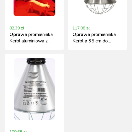
82.39
zł
117.08
zł
Oprawa
promiennika
Oprawa
promiennika
Kerbl aluminiowa z
Kerbl ø 35 cm do
kablem 2,5 m 230 V
żarówek 250 W, kabel
5 m
109.68
zł