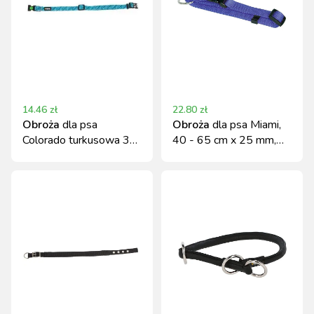
14.46
zł
22.80
zł
Obroża
dla psa
Obroża
dla psa Miami,
Colorado turkusowa 35-
40 - 65 cm x 25 mm,
55 cm x 20 mm Kerbl
niebieska, Kerbl