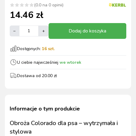
(
0.0
na
0
opinii)
14.46
zł
Dodaj do koszyka
–
+
Dostępnych:
16
szt.
U ciebie najwcześniej
we wtorek
Dostawa od
20.00
zł
Informacje o tym produkcie
Obroża Colorado dla psa – wytrzymała i
stylowa