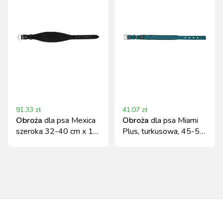
91.33
zł
41.07
zł
Obroża
dla psa Mexica
Obroża
dla psa Miami
szeroka 32-40 cm x 15
Plus, turkusowa, 45-53
mm czarna Kerbl
cm x 30 mm