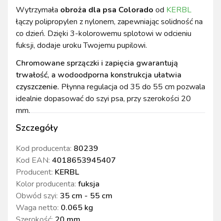
Wytrzymała
obroża dla psa Colorado
od
KERBL
łączy polipropylen z nylonem, zapewniając solidność na
co dzień. Dzięki 3-kolorowemu splotowi w odcieniu
fuksji, dodaje uroku Twojemu pupilowi.
Chromowane sprzączki i zapięcia gwarantują
trwałość, a wodoodporna konstrukcja ułatwia
czyszczenie.
Płynna regulacja od 35 do 55 cm pozwala
idealnie dopasować do szyi psa, przy szerokości 20
mm.
Szczegóły
Kod producenta:
80239
Kod EAN:
4018653945407
Producent:
KERBL
Kolor producenta
:
fuksja
Obwód szyi
:
35 cm - 55 cm
Waga netto
:
0.065 kg
Szerokość
:
20 mm