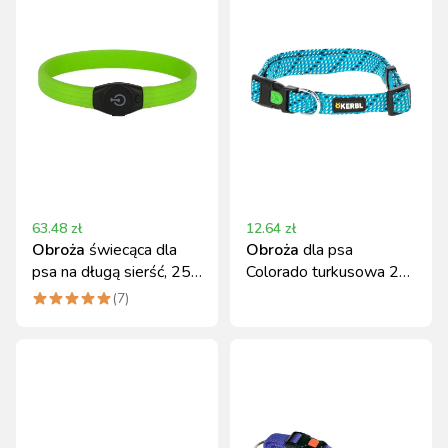
63.48
zł
12.64
zł
Obroża
świecąca dla
Obroża
dla psa
psa na długą sierść, 25
Colorado turkusowa 25-
mm, zielona Kerbl
35 cm Kerbl
(
7
)