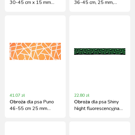
30-45 cm x 15 mm
36-45 cm, 25 mm,
niebieska Kerbl
niebiesko-czarna Kerbl
41.07
zł
22.80
zł
Obroża
dla psa Puno
Obroża
dla psa Shiny
46-55 cm 25 mm
Night fluorescencyjna
pomarańczowa Kerbl
40-45 cm x 20 mm
Kerbl