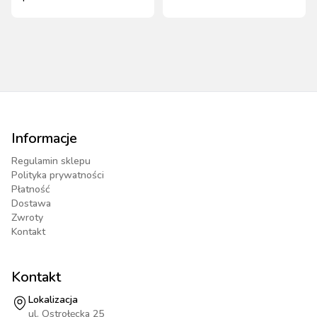
konia FinoStretch z
czarny Full Covalliero
uszami czarna roz. Cob
Informacje
Regulamin sklepu
Polityka prywatności
Płatność
Dostawa
Zwroty
Kontakt
Kontakt
Lokalizacja
ul. Ostrołęcka 25