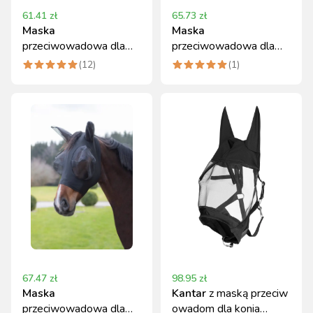
61.41
zł
65.73
zł
Maska
Maska
przeciwowadowa dla
przeciwowadowa dla
konia, czarny, roz. Full,
konia z filtrem UV, roz.
(
12
)
(
1
)
Covalliero
Pony
67.47
zł
98.95
zł
Maska
Kantar
z maską przeciw
przeciwowadowa dla
owadom dla konia