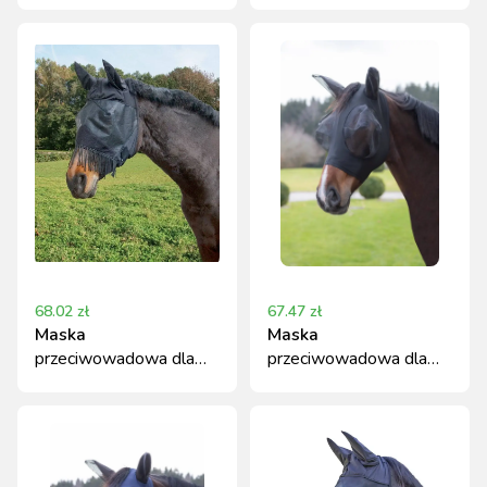
przeciwowadową
konia, czarny, roz. Cob,
Covalliero czarny Cob
Covalliero
68.02
zł
67.47
zł
Maska
Maska
przeciwowadowa dla
przeciwowadowa dla
konia z uszami i
konia z uszami
frędzlami, czarny, roz.
FinoStretch czarna roz.
Full
Pony