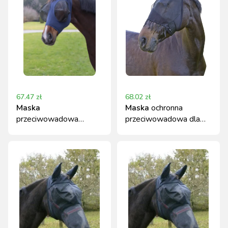
67.47
zł
68.02
zł
Maska
Maska
ochronna
przeciwowadowa
przeciwowadowa dla
Covalliero FinoStrech
konia Covalliero czarna
niebieska Full z uszami
Cob