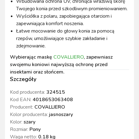
Wbudowana ochrona UV, chroniąca wrażliwą skórę
Twojego konia przed szkodliwym promieniowaniem.
Wyściółka z polaru, zapobiegająca otarciom i
zapewniająca komfort noszenia.
Łatwe mocowanie do głowy konia za pomocą
rzepów, umożliwiające szybkie zakładanie i
zdejmowanie.
Wybierając maskę
COVALLIERO
, zapewniasz
swojemu koniowi najwyższą ochronę przed
insektami oraz słońcem.
Szczegóły
Kod producenta:
324515
Kod EAN:
4018653063408
Producent:
COVALLIERO
Kolor producenta
:
jasnoszary
Kolor
:
szary
Rozmiar
:
Pony
Waga netto
:
0.18 kg