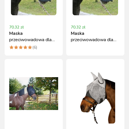
70.32
zł
70.32
zł
Maska
Maska
przeciwowadowa dla
przeciwowadowa dla
konia z uszami i
konia z uszami i
(
6
)
nozdrzami, czarny, roz.
nozdrzami, czarny, roz.
Cob
Pony, Covalliero