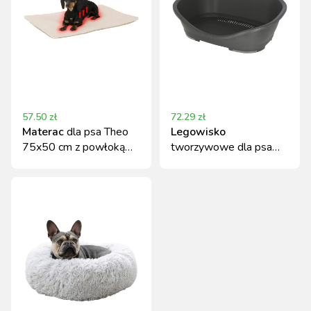
57.50
zł
72.29
zł
Materac
dla psa Theo
Legowisko
75x50 cm z powłoką
tworzywowe dla psa
antypoślizgową
68,5x49x27,5 cm szare
Kerbl