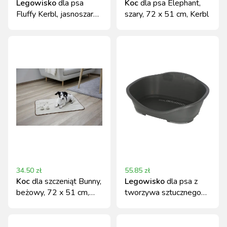
Legowisko
dla psa
Koc
dla psa Elephant,
Fluffy Kerbl, jasnoszare,
szary, 72 x 51 cm, Kerbl
Ø 76 cm
34.50
zł
55.85
zł
Koc
dla szczeniąt Bunny,
Legowisko
dla psa z
beżowy, 72 x 51 cm,
tworzywa sztucznego
Kerbl
56,5x42x24 cm szare
Kerbl