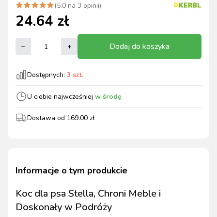
(
5.0
na
3
opinii)
24.64
zł
Dodaj do koszyka
–
+
Dostępnych:
3
szt.
U ciebie najwcześniej
w środę
Dostawa od
169.00
zł
Informacje o tym produkcie
Koc dla psa Stella, Chroni Meble i
Doskonały w Podróży