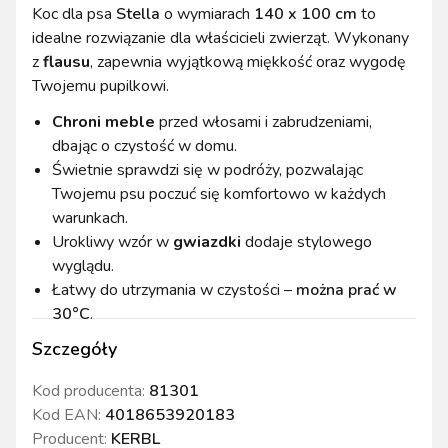
Koc dla psa
Stella
o wymiarach
140 x 100 cm
to
idealne rozwiązanie dla właścicieli zwierząt. Wykonany
z
flausu
, zapewnia wyjątkową miękkość oraz wygodę
Twojemu pupilkowi.
Chroni meble
przed włosami i zabrudzeniami,
dbając o czystość w domu.
Świetnie sprawdzi się w podróży, pozwalając
Twojemu psu poczuć się komfortowo w każdych
warunkach.
Urokliwy wzór w
gwiazdki
dodaje stylowego
wyglądu.
Łatwy do utrzymania w czystości –
można prać w
30°C
.
Szczegóły
Kod producenta:
81301
Kod EAN:
4018653920183
Producent:
KERBL