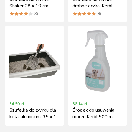
Shaker 28 x 10 cm,
drobne oczka, Kerbl
granatowa Kerbl
(
3
)
(
8
)
34.50
zł
36.14
zł
Szufelka
do żwirku dla
Środek
do usuwania
kota, aluminium, 35 x 14
moczu Kerbl 500 ml -
cm, Kerbl
neutralizator zapachów