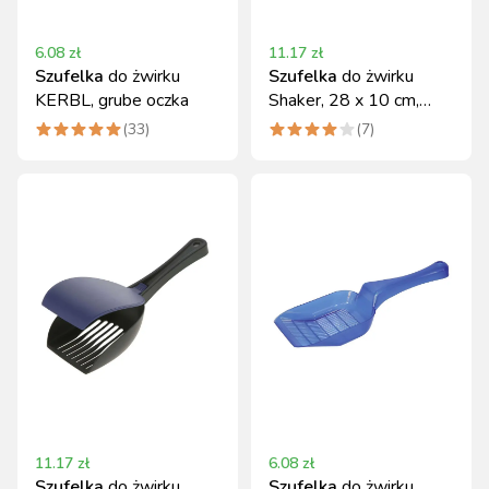
6.08
zł
11.17
zł
Szufelka
do żwirku
Szufelka
do żwirku
KERBL, grube oczka
Shaker, 28 x 10 cm,
beżowa, Kerbl
(
33
)
(
7
)
11.17
zł
6.08
zł
Szufelka
do żwirku
Szufelka
do żwirku,