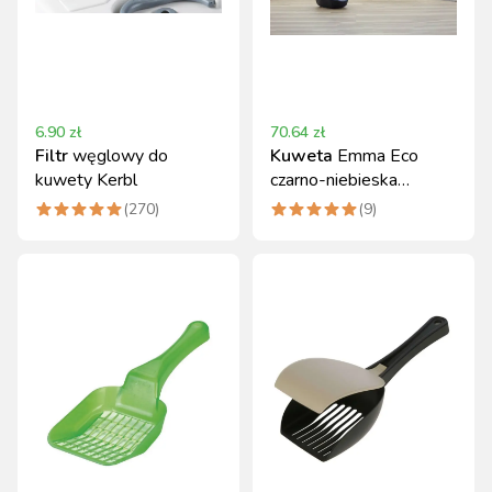
6.90
zł
70.64
zł
Filtr
węglowy do
Kuweta
Emma Eco
kuwety Kerbl
czarno-niebieska
57x39x41 cm Kerbl
(
270
)
(
9
)