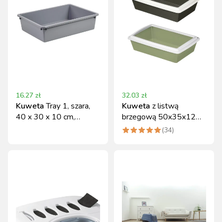
16.27
zł
32.03
zł
Kuweta
Tray 1, szara,
Kuweta
z listwą
40 x 30 x 10 cm,
brzegową 50x35x12
Stefanplast
cm Kerbl
(
34
)