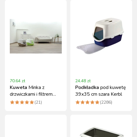
70.64
zł
24.48
zł
Kuweta
Minka z
Podkładka
pod kuwetę
drzwiczkami i filtrem
39x35 cm szara Kerbl
57x39x41 cm beżowo-
(
21
)
(
2286
)
biała