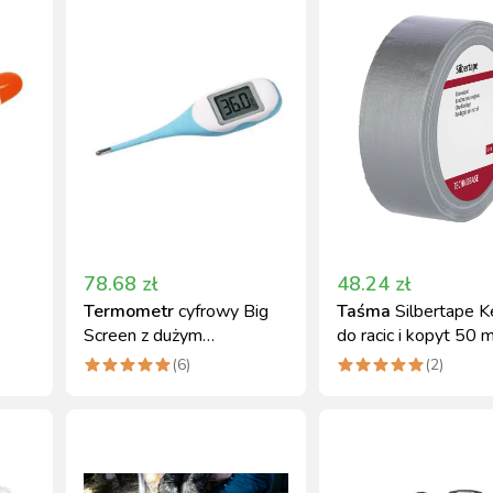
78.68
zł
48.24
zł
Termometr
cyfrowy Big
Taśma
Silbertape K
Screen z dużym
do racic i kopyt 50 
wyświetlaczem i
mm srebrna
(
6
)
(
2
)
elastyczną sondą