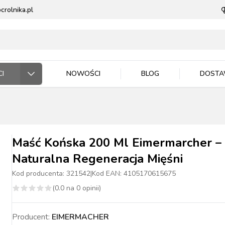
rolnika.pl
I
NOWOŚCI
BLOG
DOST
ODARSTWO ROLNE
RZĘTA DOMOWE
 JEŹDZIEC
DNICTWO
WLA ZWIERZĄT
E DLA ZWIERZĄT
Maść Końska 200 Ml Eimermarcher –
Naturalna Regeneracja Mięśni
Kod producenta:
321542
|
Kod EAN:
4105170615675
(
0.0
na
0
opinii)
ASIONA
BYDŁO
BYDŁO
PIES
MASZYNKI DO
NAWOZY
TRZODA
TRZODA
KOT
WIADRA, POJEMNIKI
ZIEMIA I PODŁOŻA
DRÓB
DRÓB
PTAKI
CE ROBOCZE
TECZKA
PELLET
STOP OWADOM
Producent:
EIMERMACHER
STRZYŻENIA
MISKI