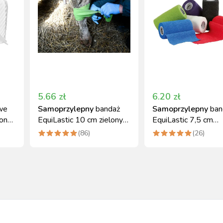
5.66
zł
6.20
zł
we
Samoprzylepny
bandaż
Samoprzylepny
ban
łonne
EquiLastic 10 cm zielony
EquiLastic 7,5 cm
Kerbl
fioletowy Kerbl
(
86
)
(
26
)