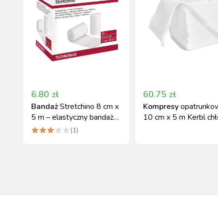
6.80
zł
60.75
zł
Bandaż
Stretchino 8 cm x
Kompresy
opatrunko
5 m – elastyczny bandaż
10 cm x 5 m Kerbl ch
krótkoterminowy Kerbl
i miękkie
(
1
)