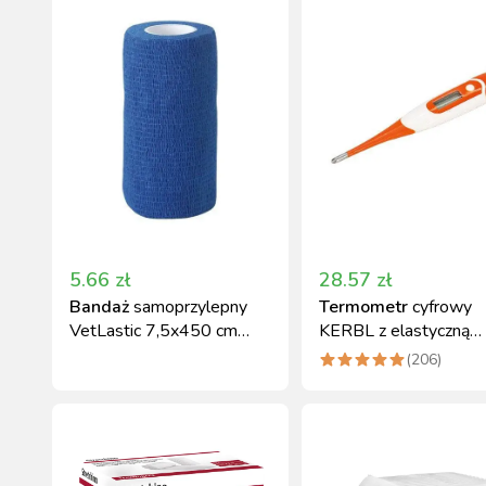
5.66
zł
28.57
zł
Bandaż
samoprzylepny
Termometr
cyfrowy
VetLastic 7,5x450 cm
KERBL z elastyczną
elastyczny niebieski
sondą, pomarańczowy
(
206
)