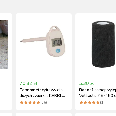
70.82
zł
5.30
zł
Termometr
cyfrowy dla
Bandaż
samoprzyle
dużych zwierząt KERBL
VetLastic 7,5x450 
szybki pomiar
elastyczny czarny Ke
(
36
)
(
1
)