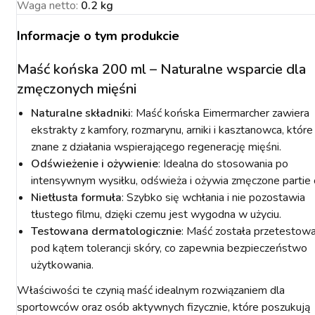
Waga netto
:
0.2 kg
Informacje o tym produkcie
Maść końska 200 ml – Naturalne wsparcie dla
zmęczonych mięśni
NACJA ROŚLIN
ZYNKI DO
ZYNKI DO
PSY
URZĄDZENIA
KOTY
WETERYNARIA
SORIA DLA
ZYŻENIA
ZYŻENIA
GIENA I
PAKUJEMY SIĘ NA
POMIAROWE
ARTYKUŁY
ZWALCZANIE
ZAKISZANIE
Naturalne składniki
: Maść końska Eimermarcher zawiera
ECZEŃSTWO
KONIA
TECHNICZNE
ZAWODY
SZKODNIKÓW
ekstrakty z kamfory, rozmarynu, arniki i kasztanowca, które
znane z działania wspierającego regenerację mięśni.
Odświeżenie i ożywienie
: Idealna do stosowania po
intensywnym wysiłku, odświeża i ożywia zmęczone partie c
Nietłusta formuła
: Szybko się wchłania i nie pozostawia
tłustego filmu, dzięki czemu jest wygodna w użyciu.
YNFEKCJA
MUCHY W STAJNI.
NOWOŚCI KERBL
Testowana dermatologicznie
: Maść została przetestow
ICBRUSH
STOP
2022
pod kątem tolerancji skóry, co zapewnia bezpieczeństwo
użytkowania.
Właściwości te czynią maść idealnym rozwiązaniem dla
sportowców oraz osób aktywnych fizycznie, które poszukują