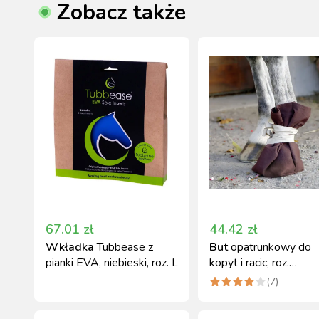
Zobacz także
67.01
zł
44.42
zł
Wkładka
Tubbease z
But
opatrunkowy do
pianki EVA, niebieski, roz. L
kopyt i racic, roz.
uniwersalny, Kerbl
(
7
)