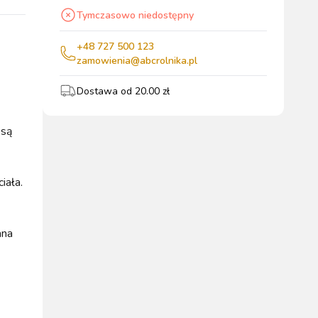
Tymczasowo niedostępny
wszystkie
+48 727 500 123
zamowienia@abcrolnika.pl
Dostawa od
20.00
zł
WYPOSAŻENIE
OGRODZENIA
ZWALCZANIE
PADOK
ELEKTRYCZNE
BOXU
SZKODNIKÓW
 są
iała.
WYPRZEDAŻ
ana
KATALOGU 2024