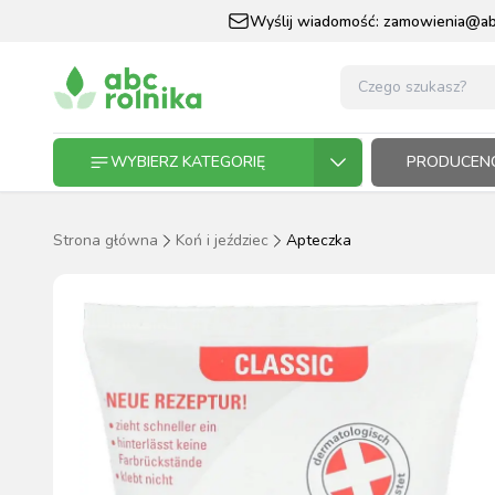
Wyślij wiadomość:
zamowienia@abc
WYBIERZ KATEGORIĘ
PRODUCENC
Strona główna
Koń i jeździec
Apteczka
GOSPODARSTWO ROLNE
GOSP
ZWIE
KOŃ I
OGRO
HODO
PASZ
ZWIERZĘTA DOMOWE
KOŃ I JEŹDZIEC
OGRODNICTWO
N
RĘKAWI
AP