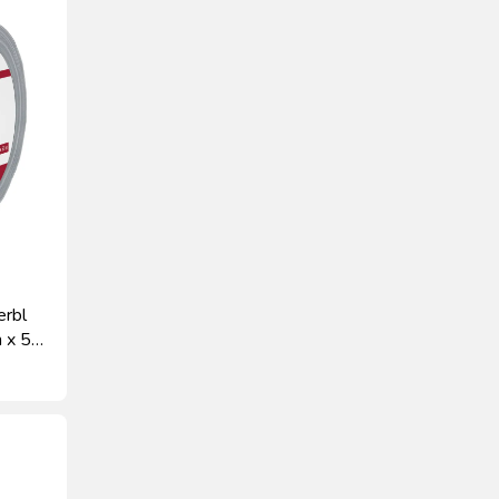
erbl
m x 50