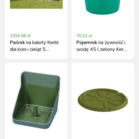
3254.58
zł
70.22
zł
Paśnik
na baloty Kerbl
Pojemnik
na żywność i
dla koni i cieląt 5
wodę 45 l zielony Kerbl
stanowisk
trwały plastik