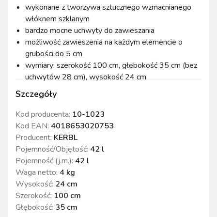
wykonane z tworzywa sztucznego wzmacnianego
włóknem szklanym
bardzo mocne uchwyty do zawieszania
możliwość zawieszenia na każdym elemencie o
grubości do 5 cm
wymiary: szerokość 100 cm, głębokość 35 cm (bez
uchwytów 28 cm), wysokość 24 cm
Szczegóły
Kod producenta:
10-1023
Kod EAN:
4018653020753
Producent:
KERBL
Pojemność/Objętość
:
42 l
Pojemność (j.m.)
:
42 l
Waga netto
:
4 kg
Wysokość
:
24 cm
Szerokość
:
100 cm
Głębokość
:
35 cm