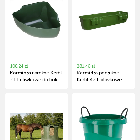
108.24
zł
281.46
zł
Karmidło
narożne Kerbl
Karmidło
podłużne
31 l oliwkowe do boksu
Kerbl 42 l, oliwkowe
dla zwierząt