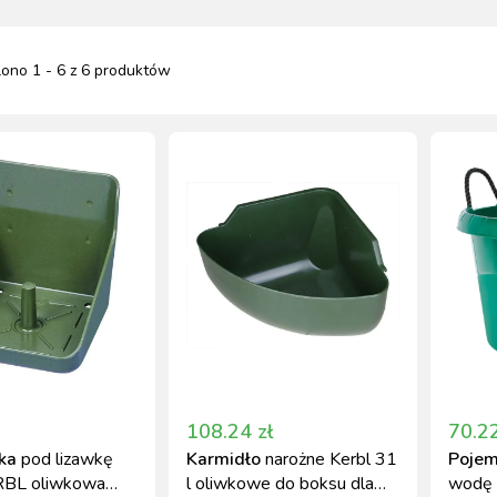
lono
1
-
6
z
6
produktów
NACJA ROŚLIN
ZYNKI DO
ZYNKI DO
PSY
URZĄDZENIA
KOTY
WETERYNARIA
SORIA DLA
ZYŻENIA
ZYŻENIA
GIENA I
PAKUJEMY SIĘ NA
POMIAROWE
ARTYKUŁY
ZWALCZANIE
ZAKISZANIE
ECZEŃSTWO
KONIA
TECHNICZNE
ZAWODY
SZKODNIKÓW
YNFEKCJA
MUCHY W STAJNI.
NOWOŚCI KERBL
ICBRUSH
STOP
2022
108.24
zł
70.2
ka
pod lizawkę
Karmidło
narożne Kerbl 31
Pojem
RBL oliwkowa
l oliwkowe do boksu dla
wodę 4