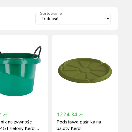
wszystkie
Sortowanie
WYPOSAŻENIE
OGRODZENIA
ZWALCZANIE
PADOK
ELEKTRYCZNE
BOXU
SZKODNIKÓW
WYPRZEDAŻ
KATALOGU 2024
2
zł
1224.34
zł
nik
na żywność i
Podstawa
paśnika na
5 l zielony Kerbl
baloty Kerbl