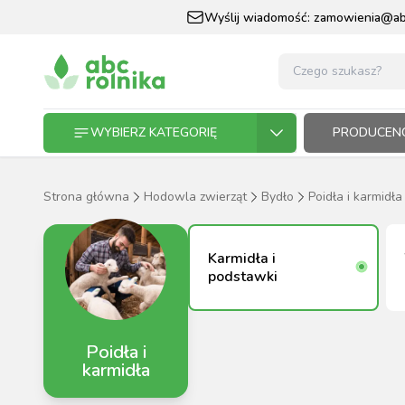
Wyślij wiadomość:
zamowienia@abc
WYBIERZ KATEGORIĘ
PRODUCENC
Strona główna
Hodowla zwierząt
Bydło
Poidła i karmidła
GOSPODARSTWO ROLNE
GOSP
ZWIE
KOŃ I
OGRO
HODO
PASZ
Karmidła i
ZWIERZĘTA DOMOWE
podstawki
KOŃ I JEŹDZIEC
Poidła i
OGRODNICTWO
karmidła
N
RĘKAWI
AP