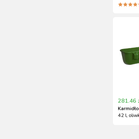
23x22cm
281.46
Karmidło
42 l, oli