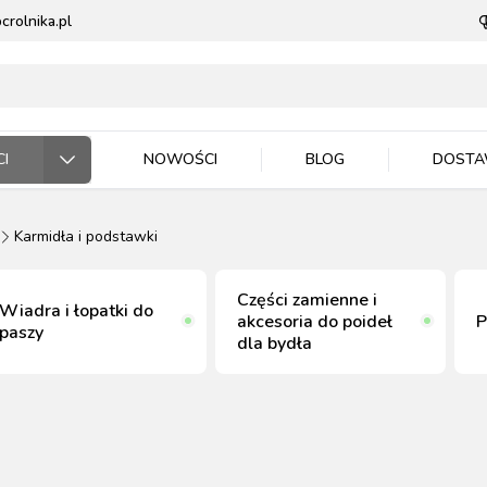
rolnika.pl
I
NOWOŚCI
BLOG
DOST
Karmidła i podstawki
ODARSTWO ROLNE
RZĘTA DOMOWE
 JEŹDZIEC
DNICTWO
WLA ZWIERZĄT
E DLA ZWIERZĄT
Części zamienne i
Wiadra i łopatki do
akcesoria do poideł
P
paszy
dla bydła
ASIONA
BYDŁO
BYDŁO
PIES
MASZYNKI DO
NAWOZY
TRZODA
TRZODA
KOT
WIADRA, POJEMNIKI
ZIEMIA I PODŁOŻA
DRÓB
DRÓB
PTAKI
CE ROBOCZE
TECZKA
PELLET
STOP OWADOM
STRZYŻENIA
MISKI