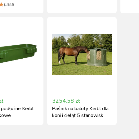
zwierząt
trwały
(
368
)
zł
3254.58
zł
podłużne Kerbl
Paśnik
na baloty Kerbl dla
wkowe
koni i cieląt 5 stanowisk