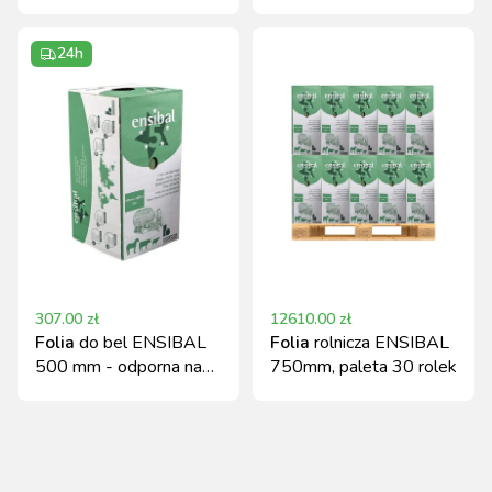
palecie)
warstwowa, UV
odporna
24h
307.00
zł
12610.00
zł
Folia
do bel ENSIBAL
Folia
rolnicza ENSIBAL
500 mm - odporna na
750mm, paleta 30 rolek
UV