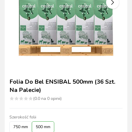
Folia Do Bel ENSIBAL 500mm (36 Szt.
Na Palecie)
(
0.0
na
0
opinii)
Szerokość folii
750 mm
500 mm