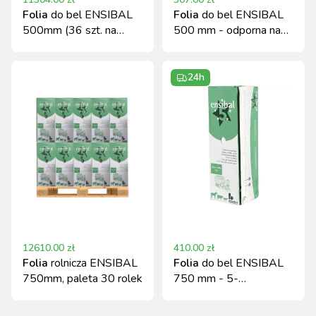
Folia
do bel ENSIBAL
Folia
do bel ENSIBAL
500mm (36 szt. na
500 mm - odporna na
palecie)
UV
24h
12610.00
zł
410.00
zł
Folia
rolnicza ENSIBAL
Folia
do bel ENSIBAL
750mm, paleta 30 rolek
750 mm - 5-
warstwowa, UV
odporna