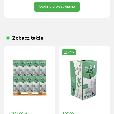
Dodaj pierwszą opinię
Zobacz także
24h
11304.00
zł
307.00
zł