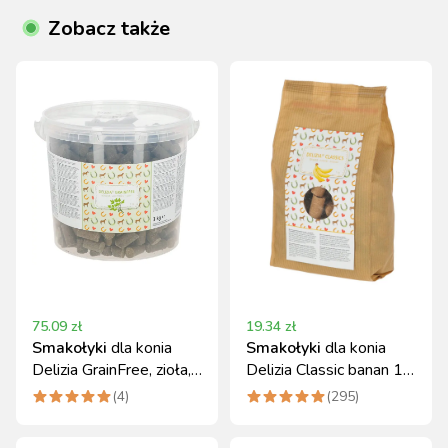
Zobacz także
75.09
zł
19.34
zł
Smakołyki
dla konia
Smakołyki
dla konia
Delizia GrainFree, zioła,
Delizia Classic banan 1
3 kg, Kerbl
kg Kerbl
(
4
)
(
295
)