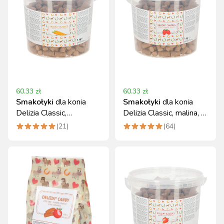
60.33
zł
60.33
zł
Smakołyki
dla konia
Smakołyki
dla konia
Delizia Classic,
Delizia Classic, malina, 3
marchewka 3 kg
kg, Kerbl
(
21
)
(
64
)