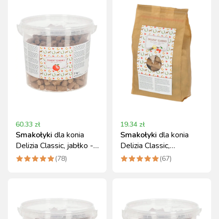
60.33
zł
19.34
zł
Smakołyki
dla konia
Smakołyki
dla konia
Delizia Classic, jabłko -
Delizia Classic,
3 kg, Kerbl
wanilia/czereśnia, 1 kg
(
78
)
(
67
)