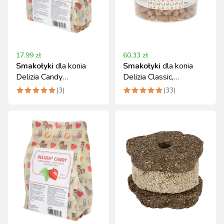
17.99
zł
60.33
zł
Smakołyki
dla konia
Smakołyki
dla konia
Delizia Candy
Delizia Classic,
jabłko/cynamon 600 g
truskawka, 3 kg, Kerbl
(
3
)
(
33
)