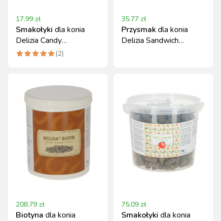
17.99
zł
35.77
zł
Smakołyki
dla konia
Przysmak
dla konia
Delizia Candy
Delizia Sandwich
Truskawka Mięta 600 g
bananowy 195 g
(
2
)
208.79
zł
75.09
zł
Biotyna
dla konia
Smakołyki
dla konia