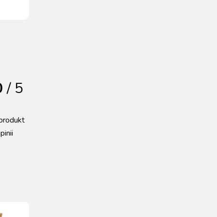
0
/ 5
produkt
pinii