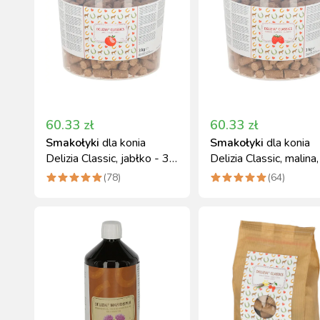
60.33
zł
60.33
zł
Smakołyki
dla konia
Smakołyki
dla konia
Delizia Classic, jabłko - 3
Delizia Classic, malina,
kg, Kerbl
kg, Kerbl
(
78
)
(
64
)