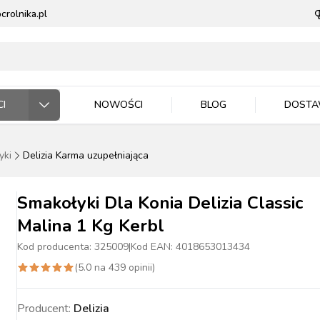
rolnika.pl
I
NOWOŚCI
BLOG
DOST
yki
Delizia Karma uzupełniająca
ODARSTWO ROLNE
RZĘTA DOMOWE
 JEŹDZIEC
DNICTWO
WLA ZWIERZĄT
E DLA ZWIERZĄT
Smakołyki Dla Konia Delizia Classic
Malina 1 Kg Kerbl
Kod producenta:
325009
|
Kod EAN:
4018653013434
(
5.0
na
439
opinii)
ASIONA
BYDŁO
BYDŁO
PIES
MASZYNKI DO
NAWOZY
TRZODA
TRZODA
KOT
WIADRA, POJEMNIKI
ZIEMIA I PODŁOŻA
DRÓB
DRÓB
PTAKI
CE ROBOCZE
TECZKA
PELLET
STOP OWADOM
Producent:
Delizia
STRZYŻENIA
MISKI