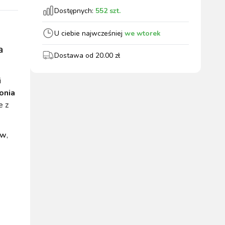
Dostępnych:
552
szt.
wszystkie
U ciebie najwcześniej
we wtorek
a
Dostawa od
20.00
zł
WYPOSAŻENIE
OGRODZENIA
ZWALCZANIE
PADOK
i
ELEKTRYCZNE
BOXU
SZKODNIKÓW
onia
e z
ów
,
WYPRZEDAŻ
KATALOGU 2024