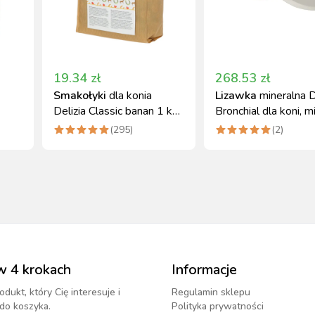
19.34
zł
268.53
zł
Smakołyki
dla konia
Lizawka
mineralna D
Delizia Classic banan 1 kg
Bronchial dla koni, m
Kerbl
kg
(
295
)
(
2
)
w 4 krokach
Informacje
odukt, który Cię interesuje i
Regulamin sklepu
do koszyka.
Polityka prywatności