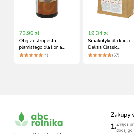
73.96
zł
19.34
zł
Olej
z ostropestu
Smakołyki
dla konia
plamistego dla konia
Delizia Classic,
Delizia, 1000 ml
wanilia/czereśnia, 1 kg
(
4
)
(
67
)
Zakupy 
1.
Znajdz pr
dodaj go 