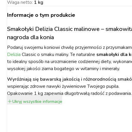
Waga netto
:
1 kg
Informacje o tym produkcie
Smakołyki Delizia Classic malinowe – smakowit
nagroda dla konia
NACJA ROŚLIN
ZYNKI DO
ZYNKI DO
PSY
URZĄDZENIA
KOTY
WETERYNARIA
SORIA DLA
ZYŻENIA
ZYŻENIA
GIENA I
PAKUJEMY SIĘ NA
POMIAROWE
ARTYKUŁY
ZWALCZANIE
ZAKISZANIE
Podaruj swojemu koniowi chwilę przyjemności z przysmakam
ECZEŃSTWO
KONIA
TECHNICZNE
ZAWODY
SZKODNIKÓW
Delizia
Classic o smaku maliny. Te naturalne
smakołyki dla k
to idealny sposób na urozmaicenie codziennej diety, wykonan
wysokiej jakości ziarna bogatego w witaminy i minerały.
Wyróżniają się bawarską jakością i różnorodnością smak
wspierając zdrowe nawyki żywieniowe Twojego pupila.
Opakowanie 1 kg zapewnia długotrwałą radość z podawania.
YNFEKCJA
MUCHY W STAJNI.
NOWOŚCI KERBL
ICBRUSH
STOP
2022
Ukryj
wszystkie informacje