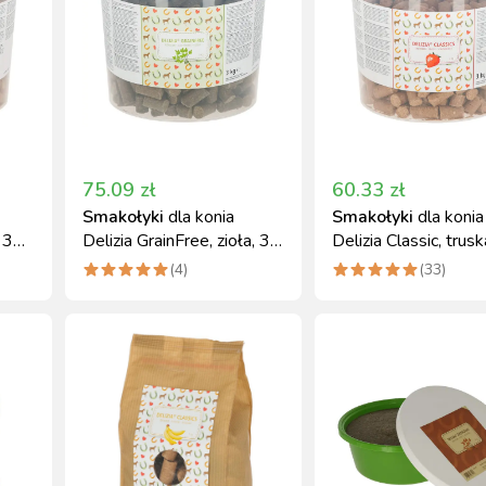
75.09
zł
60.33
zł
Smakołyki
dla konia
Smakołyki
dla konia
 3
Delizia GrainFree, zioła, 3
Delizia Classic, trus
kg, Kerbl
3 kg, Kerbl
(
4
)
(
33
)