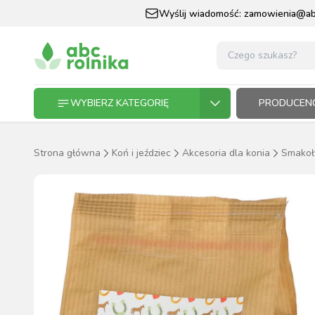
Wyślij wiadomość:
zamowienia@abc
WYBIERZ KATEGORIĘ
PRODUCENC
Strona główna
Koń i jeździec
Akcesoria dla konia
Smakoł
GOSPODARSTWO ROLNE
GOSP
ZWIE
KOŃ I
OGRO
HODO
PASZ
ZWIERZĘTA DOMOWE
KOŃ I JEŹDZIEC
OGRODNICTWO
N
RĘKAWI
AP