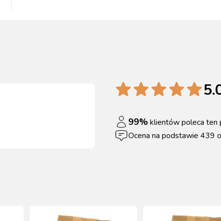
5.
99
%
klientów poleca ten 
Ocena na podstawie
439
o