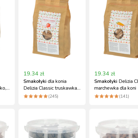
19.34
zł
19.34
zł
Smakołyki
dla konia
Smakołyki
Delizia C
łko,
Delizia Classic truskawka
marchewka dla koni 
1 kg Kerbl
(
245
)
(
141
)