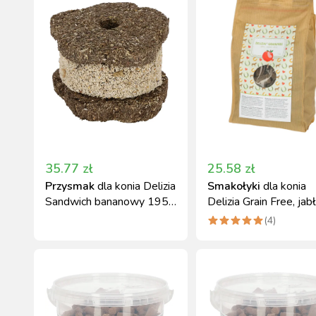
35.77
zł
25.58
zł
Przysmak
dla konia Delizia
Smakołyki
dla konia
Sandwich bananowy 195
Delizia Grain Free, jab
g
1 kg
(
4
)