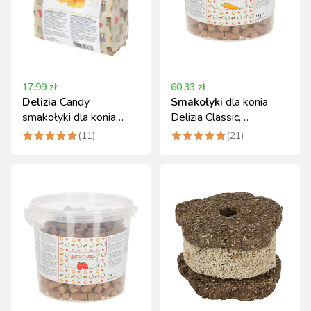
17.99
zł
60.33
zł
Delizia
Candy
Smakołyki
dla konia
smakołyki dla konia
Delizia Classic,
Miód/Mango 600g
marchewka 3 kg
(
11
)
(
21
)