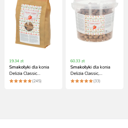
19.34
zł
60.33
zł
Smakołyki
dla konia
Smakołyki
dla konia
Delizia Classic
Delizia Classic,
truskawka 1 kg Kerbl
truskawka, 3 kg, Kerbl
(
245
)
(
33
)