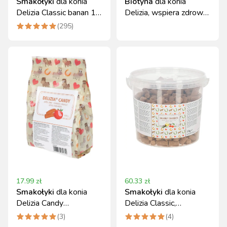
Smakołyki
dla konia
Biotyna
dla konia
Delizia Classic banan 1
Delizia, wspiera zdrowe
kg Kerbl
kopyta, 1 kg
(
295
)
17.99
zł
60.33
zł
Smakołyki
dla konia
Smakołyki
dla konia
Delizia Candy
Delizia Classic,
jabłko/cynamon 600 g
wanilia/czereśnia 3 kg
(
3
)
(
4
)