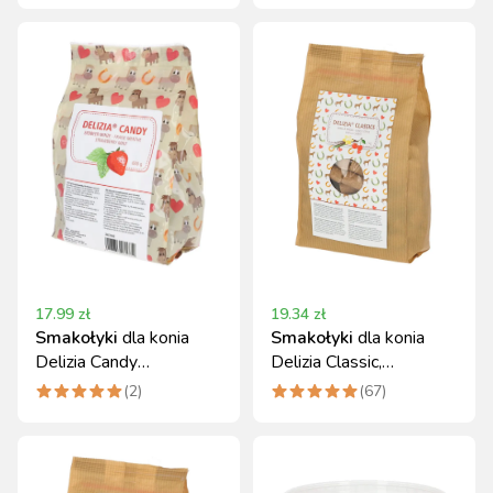
17.99
zł
19.34
zł
Smakołyki
dla konia
Smakołyki
dla konia
Delizia Candy
Delizia Classic,
Truskawka Mięta 600 g
wanilia/czereśnia, 1 kg
(
2
)
(
67
)