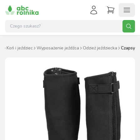
na
Koń i jeździec
Wyposażenie jeźdźca
Odzież jeździecka
Czapsy