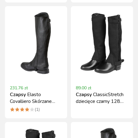
231.76
zł
89.00
zł
Czapsy
Elasto
Czapsy
ClassicStretch
Covalliero Skórzane
dziecięce czarny 128
Czarne Rozmiar M
Covalliero
(
1
)