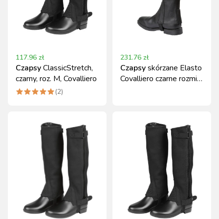
117.96
zł
231.76
zł
Czapsy
ClassicStretch,
Czapsy
skórzane Elasto
czarny, roz. M, Covalliero
Covalliero czarne rozmiar
S
(
2
)