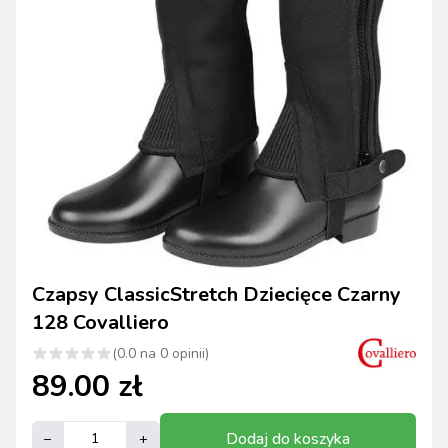
Czapsy ClassicStretch Dziecięce Czarny
128 Covalliero
(
0.0
na
0
opinii)
89.00
zł
Dodaj do koszyka
–
+