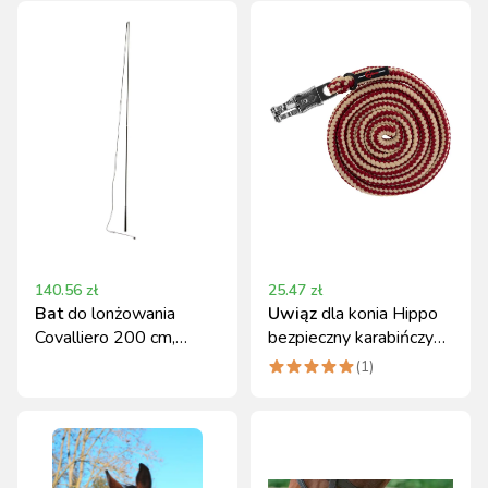
140.56
zł
25.47
zł
Bat
do lonżowania
Uwiąz
dla konia Hippo
Covalliero 200 cm,
bezpieczny karabińczyk
czarny
200 cm
(
1
)
bordowy/beżowy