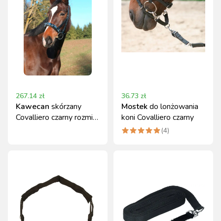
267.14
zł
36.73
zł
Kawecan
skórzany
Mostek
do lonżowania
Covalliero czarny rozmiar
koni Covalliero czarny
Full
(
4
)