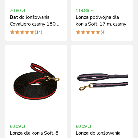
70.80
zł
114.86
zł
Bat
do lonżowania
Lonża
podwójna dla
Covalliero czarny 180
konia Soft, 17 m, czarny
cm włókno szklane
(
14
)
(
4
)
60.09
zł
60.09
zł
Lonża
dla konia Soft, 8
Lonża
do lonżowania