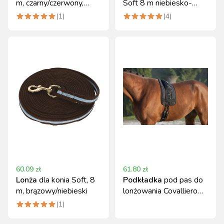
m, czarny/czerwony,
Soft 8 m niebiesko-
Covalliero
fioletowa Covalliero
(
1
)
(
4
)
60.09
zł
61.80
zł
Lonża
dla konia Soft, 8
Podkładka
pod pas do
m, brązowy/niebieski
lonżowania Covalliero
pikowana czarna
(
1
)
110x28 cm