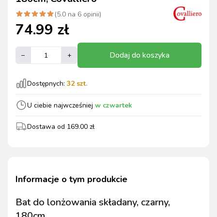
(
5.0
na
6
opinii)
74.99
zł
Dodaj do koszyka
–
+
Dostępnych:
32
szt.
U ciebie najwcześniej
w czwartek
Dostawa od
169.00
zł
Informacje o tym produkcie
Bat do lonżowania składany, czarny,
180cm