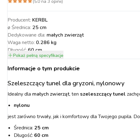
(
5.0
na
3
opinii)
Producent:
KERBL
ø Średnica
:
25 cm
Dedykowane dla
:
małych zwierząt
NACJA ROŚLIN
ZYNKI DO
ZYNKI DO
PSY
URZĄDZENIA
KOTY
WETERYNARIA
Waga netto
:
0.286 kg
SORIA DLA
ZYŻENIA
ZYŻENIA
GIENA I
PAKUJEMY SIĘ NA
POMIAROWE
ARTYKUŁY
ZWALCZANIE
ZAKISZANIE
Długość
:
60 cm
ECZEŃSTWO
KONIA
TECHNICZNE
ZAWODY
SZKODNIKÓW
Pokaż
pełną specyfikacje
Informacje o tym produkcie
Szeleszczący tunel dla gryzoni, nylonowy
Idealny dla
małych zwierząt
, ten
szeleszczący tunel
zachęc
YNFEKCJA
MUCHY W STAJNI.
NOWOŚCI KERBL
ICBRUSH
nylonu
STOP
2022
jest zarówno trwały, jak i komfortowy dla Twojego pupila. D
Średnica:
25 cm
Długość:
60 cm