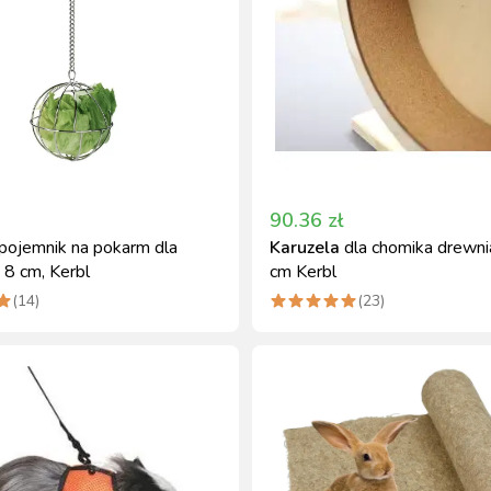
90.36
zł
pojemnik na pokarm dla
Karuzela
dla chomika drewn
. 8 cm, Kerbl
cm Kerbl
(
14
)
(
23
)