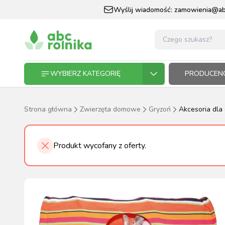
Wyślij wiadomość:
zamowienia@abc
WYBIERZ KATEGORIĘ
PRODUCENC
Strona główna
Zwierzęta domowe
Gryzoń
Akcesoria dla 
GOSPODARSTWO ROLNE
GOSP
ZWIE
KOŃ I
OGRO
HODO
PASZ
Produkt wycofany z oferty.
ZWIERZĘTA DOMOWE
KOŃ I JEŹDZIEC
OGRODNICTWO
N
RĘKAWI
AP