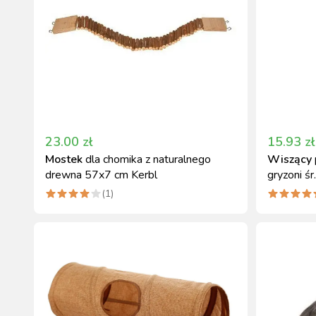
23.00
zł
15.93
zł
Mostek
dla chomika z naturalnego
Wiszący
drewna 57x7 cm Kerbl
gryzoni śr
(
1
)