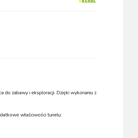
wszystkie
WYPOSAŻENIE
OGRODZENIA
ZWALCZANIE
PADOK
ELEKTRYCZNE
BOXU
SZKODNIKÓW
a do zabawy i eksploracji. Dzięki wykonaniu z
WYPRZEDAŻ
KATALOGU 2024
odatkowe właściwości tunelu: