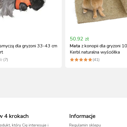
50.92
zł
 smyczą dla gryzoni 33-43 cm
Mata
z konopii dla gryzoni 
rt
Kerbl naturalna wyściółka
(
7
)
(
41
)
w 4 krokach
Informacje
odukt, który Cię interesuje i
Regulamin sklepu