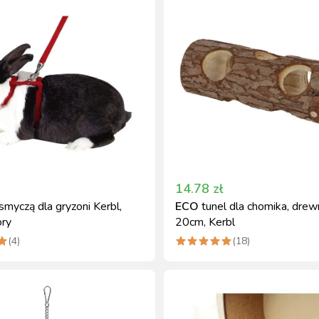
14.78
zł
smyczą dla gryzoni Kerbl,
ECO
tunel dla chomika, drew
ory
20cm, Kerbl
(
4
)
(
18
)