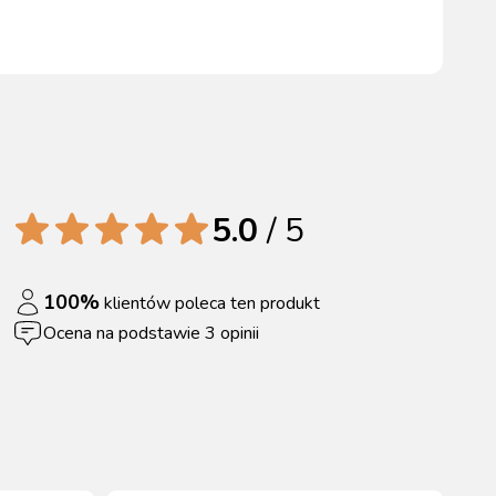
5.0
/ 5
100
%
klientów poleca ten produkt
Ocena na podstawie
3
opinii