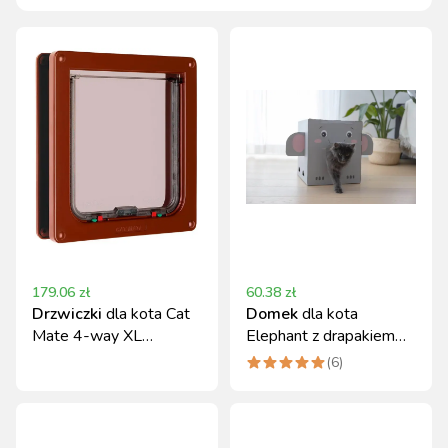
179.06
zł
60.38
zł
Drzwiczki
dla kota Cat
Domek
dla kota
Mate 4-way XL
Elephant z drapakiem
brązowe Kerbl
szary 35x35x39 cm
(
6
)
Kerbl