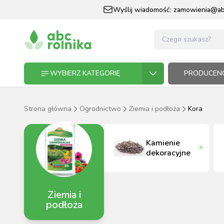
Wyślij wiadomość:
zamowienia@abc
WYBIERZ KATEGORIĘ
PRODUCENC
Strona główna
Ogrodnictwo
Ziemia i podłoża
Kora
GOSPODARSTWO ROLNE
GOSP
ZWIE
KOŃ I
OGRO
HODO
PASZ
Kamienie
ZWIERZĘTA DOMOWE
dekoracyjne
KOŃ I JEŹDZIEC
Ziemia i
OGRODNICTWO
podłoża
N
RĘKAWI
AP