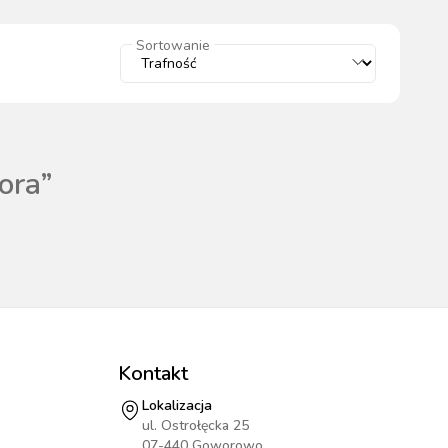
wszystkie
Sortowanie
WYPOSAŻENIE
OGRODZENIA
ZWALCZANIE
PADOK
ELEKTRYCZNE
BOXU
SZKODNIKÓW
ora
”
WYPRZEDAŻ
KATALOGU 2024
Kontakt
Lokalizacja
ul. Ostrołęcka 25
07-440 Goworowo