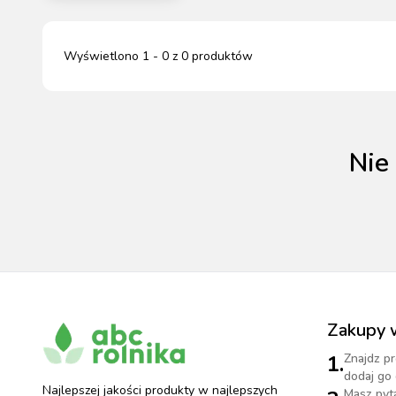
HODOWLA ZWIERZĄT
PASZE DLA ZWIERZĄT
Wyświetlono
1
-
0
z
0
produktów
MATERIAŁ SIEWNY
PIELĘG
MAS
MAS
AKCE
STR
STR
HI
BEZPI
Nie
DEZ
MAG
Zakupy 
1.
Znajdz pr
dodaj go 
Najlepszej jakości produkty w najlepszych
Masz pyt