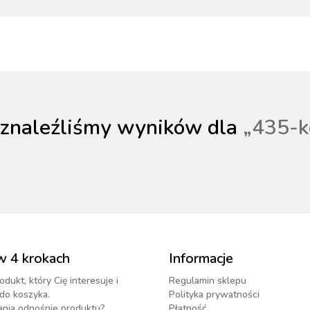
NACJA ROŚLIN
ZYNKI DO
ZYNKI DO
PSY
URZĄDZENIA
KOTY
WETERYNARIA
SORIA DLA
ZYŻENIA
ZYŻENIA
GIENA I
PAKUJEMY SIĘ NA
POMIAROWE
ARTYKUŁY
ZWALCZANIE
ZAKISZANIE
ECZEŃSTWO
KONIA
TECHNICZNE
ZAWODY
SZKODNIKÓW
 znaleźliśmy wyników dla
„
435-k
YNFEKCJA
MUCHY W STAJNI.
NOWOŚCI KERBL
ICBRUSH
STOP
2022
w 4 krokach
Informacje
odukt, który Cię interesuje i
Regulamin sklepu
do koszyka.
Polityka prywatności
ania odnośnie produktu?
Płatność