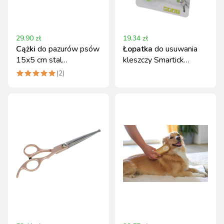
29.90
zł
19.34
zł
Cążki
do pazurów psów
Łopatka
do usuwania
15x5 cm stal
kleszczy Smartick
nierdzewna gold
zestaw 2 szt. Kerbl
(
2
)
MagicBrush