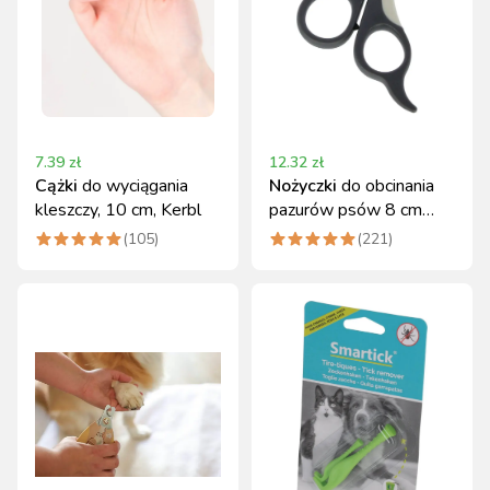
7.39
zł
12.32
zł
Cążki
do wyciągania
Nożyczki
do obcinania
kleszczy, 10 cm, Kerbl
pazurów psów 8 cm
Kerbl, z haczykiem
(
105
)
(
221
)