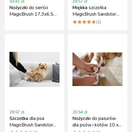
59.41
zł
29.57
zł
Nożyczki
do sierści
Miękka
szczotka
MagicBrush 17,3x6,5
MagicBrush Sandstorm
cm gold do pielęgnacji
dla psa z włosiem
(
1
)
zwierząt
Quadro
29.57
zł
20.54
zł
Szczotka
dla psa
Nożyczki
do pazurów
MagicBrush Sandstorm
dla psów i kotów 10 x
do krótkiej sierści
6,5 cm gold MagicBrush