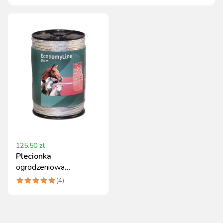
125.50
zł
Plecionka
ogrodzeniowa
ECONOMY 500 m
(
4
)
przezroczysta Kerbl