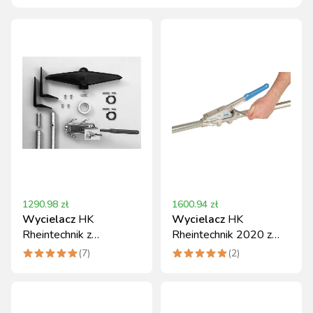
1290.98
zł
1600.94
zł
Wycielacz
HK
Wycielacz
HK
Rheintechnik z
Rheintechnik 2020 z
mechanizmem 2020
głowicą 57 cm,
(
7
)
(
2
)
180 cm
prowadnica 180 cm