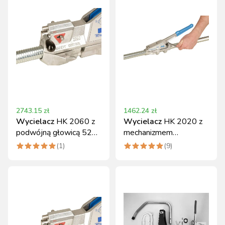
2743.15
zł
1462.24
zł
Wycielacz
HK 2060 z
Wycielacz
HK 2020 z
podwójną głowicą 52
mechanizmem
cm, 180 cm
regulowanym 180 cm
(
1
)
(
9
)