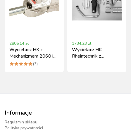
2805.14
zł
1734.23
zł
Wycielacz
HK z
Wycielacz
HK
Mechanizmem 2060 i
Rheintechnik z
Podwójną Głowicą 57
Mechanizmem 2020 i
(
3
)
cm
Regulowaną Głowicą
Informacje
Regulamin sklepu
Polityka prywatności