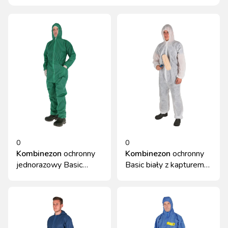
0
0
Kombinezon
ochronny
Kombinezon
ochronny
jednorazowy Basic
Basic biały z kapturem
zielony XXL z kapturem
roz. M Kerbl