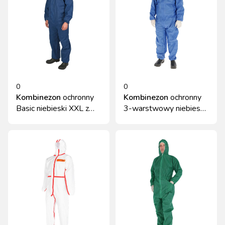
0
0
Kombinezon
ochronny
Kombinezon
ochronny
Basic niebieski XXL z
3-warstwowy niebieski
kapturem Kerbl
rozmiar XXXL