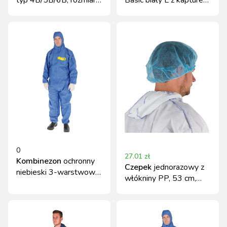
typ 4B/5B/6B, rozmiar
Basic biały L z kapturem
XXL, Kerbl
Kerbl
0
27.01
zł
Kombinezon
ochronny
Czepek
jednorazowy z
niebieski 3-warstwowy,
włókniny PP, 53 cm,
rozmiar L, 55 g/m²
100 szt. Kerbl