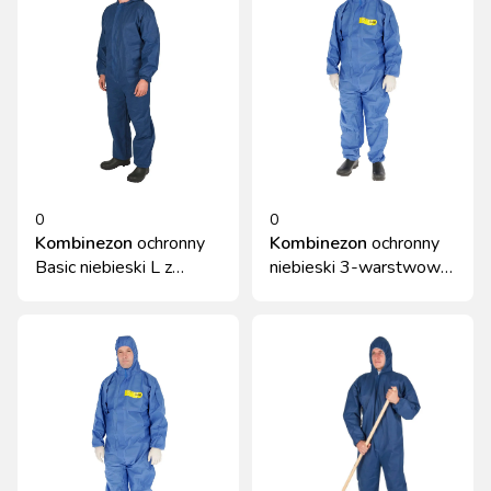
0
0
Kombinezon
ochronny
Kombinezon
ochronny
Basic niebieski L z
niebieski 3-warstwowy
kapturem Kerbl
XXL 55 g/m² Kerbl