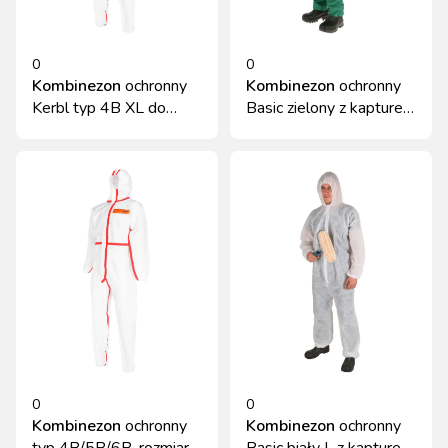
0
0
Kombinezon
ochronny
Kombinezon
ochronny
Kerbl typ 4B XL do
Basic zielony z kapturem
chemikaliów i infekcji
roz. L Kerbl
0
0
Kombinezon
ochronny
Kombinezon
ochronny