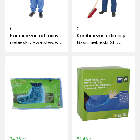
0
0
Kombinezon
ochronny
Kombinezon
ochronny
niebieski 3-warstwowy
Basic niebieski XL z
XL Kerbl
kapturem Kerbl
74.23
zł
51.46
zł