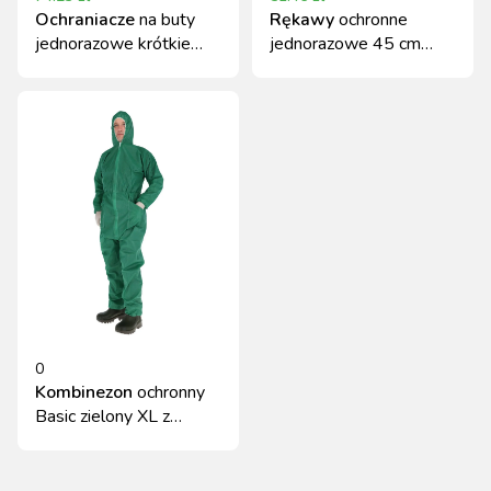
Ochraniacze
na buty
Rękawy
ochronne
jednorazowe krótkie
jednorazowe 45 cm
100 szt KERBL
100 sztuk
polietylenowe
0
Kombinezon
ochronny
Basic zielony XL z
kapturem Kerbl