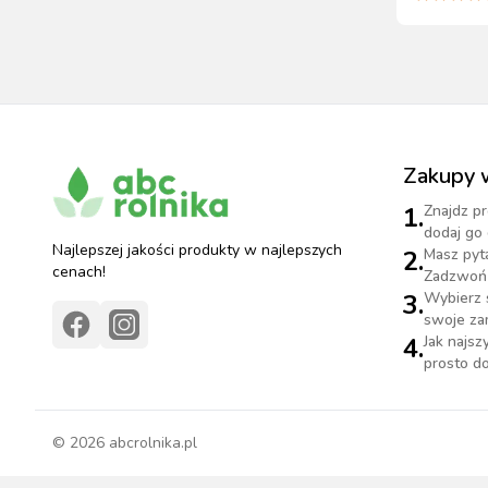
Zakupy 
1.
Znajdz pr
dodaj go 
Najlepszej jakości produkty w najlepszych
2.
Masz pyt
cenach!
Zadzwoń 
3.
Wybierz 
swoje za
4.
Jak najs
prosto do
©
2026
abcrolnika.pl