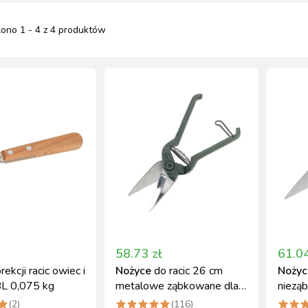
lono
1
-
4
z
4
produktów
NACJA ROŚLIN
ZYNKI DO
ZYNKI DO
PSY
URZĄDZENIA
KOTY
WETERYNARIA
SORIA DLA
ZYŻENIA
ZYŻENIA
GIENA I
PAKUJEMY SIĘ NA
POMIAROWE
ARTYKUŁY
ZWALCZANIE
ZAKISZANIE
ECZEŃSTWO
KONIA
TECHNICZNE
ZAWODY
SZKODNIKÓW
YNFEKCJA
MUCHY W STAJNI.
NOWOŚCI KERBL
ICBRUSH
STOP
2022
58.73
zł
61.0
rekcji racic owiec i
Nożyce
do racic 26 cm
Nożyc
L 0,075 kg
metalowe ząbkowane dla
niezą
owiec KERBL
26 c
(
2
)
(
116
)