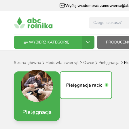
Wyślij wiadomość:
zamowienia@abc
WYBIERZ KATEGORIĘ
PRODUCENC
Strona główna
Hodowla zwierząt
Owce
Pielęgnacja
Pi
GOSPODARSTWO ROLNE
GOSP
ZWIE
KOŃ I
OGRO
HODO
PASZ
ZWIERZĘTA DOMOWE
Pielęgnacja racic
KOŃ I JEŹDZIEC
Pielęgnacja
OGRODNICTWO
N
RĘKAWI
AP