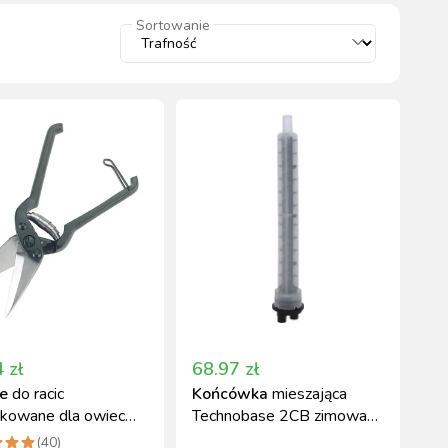
wszystkie
Sortowanie
WYPOSAŻENIE
OGRODZENIA
ZWALCZANIE
PADOK
ELEKTRYCZNE
BOXU
SZKODNIKÓW
WYPRZEDAŻ
KATALOGU 2024
4
zł
68.97
zł
e
do racic
Końcówka
mieszająca
bkowane dla owiec
Technobase 2CB zimowa
m KERBL
długa 12 szt Kerbl
(
40
)