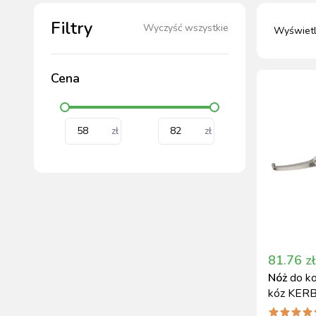
HODOWLA ZWIERZĄT
Filtry
Wyczyść wszystkie
Wyświet
PASZE DLA ZWIERZĄT
MATERIAŁ SIEWNY
Cena
PIELĘG
MAS
MAS
AKCE
STR
STR
HI
BEZPI
zł
zł
DEZ
MAG
81.76
zł
Nóż
do ko
kóz KERB