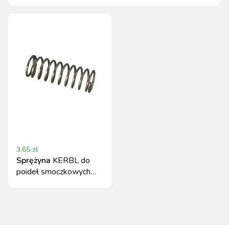
3.65
zł
Sprężyna
KERBL do
poideł smoczkowych
1/2" i 3/4"