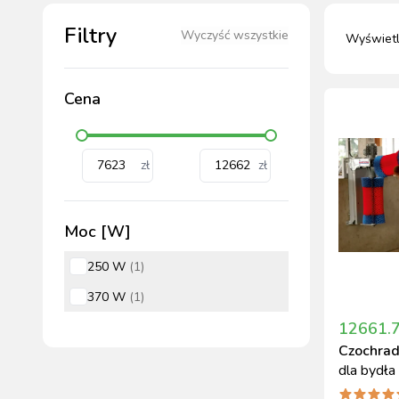
HODOWLA ZWIERZĄT
Filtry
Wyczyść wszystkie
Wyświet
PASZE DLA ZWIERZĄT
MATERIAŁ SIEWNY
Cena
PIELĘG
MAS
MAS
AKCE
STR
STR
HI
BEZPI
zł
zł
Moc [W]
250 W
(
1
)
DEZ
MAG
370 W
(
1
)
12661.
Czochrad
dla bydła
HAPPYC