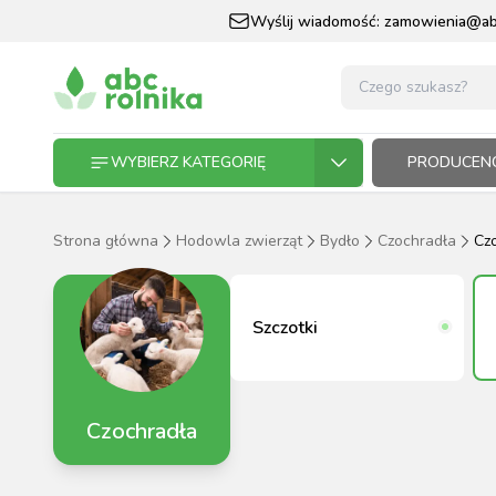
Wyślij wiadomość:
zamowienia@abc
WYBIERZ KATEGORIĘ
PRODUCENC
Strona główna
Hodowla zwierząt
Bydło
Czochradła
Cz
GOSPODARSTWO ROLNE
GOSP
ZWIE
KOŃ I
OGRO
HODO
PASZ
ZWIERZĘTA DOMOWE
Szczotki
KOŃ I JEŹDZIEC
Czochradła
OGRODNICTWO
N
RĘKAWI
AP