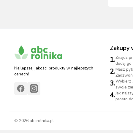
Zakupy 
1.
Znajdz pr
dodaj go 
Najlepszej jakości produkty w najlepszych
2.
Masz pyt
cenach!
Zadzwoń 
3.
Wybierz 
swoje za
4.
Jak najs
prosto do
©
2026
abcrolnika.pl