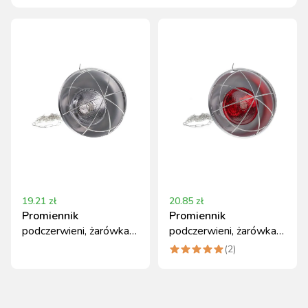
19.21
zł
20.85
zł
Promiennik
Promiennik
podczerwieni, żarówka
podczerwieni, żarówka
175 W, PAR38, biała,
175 W, PAR38,
(
2
)
Can Agri
czerwona, Can Agri