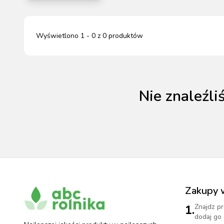
HODOWLA ZWIERZĄT
PASZE DLA ZWIERZĄT
Wyświetlono
1
-
0
z
0
produktów
MATERIAŁ SIEWNY
PIELĘG
MAS
MAS
AKCE
STR
STR
HI
BEZPI
Nie znaleźl
DEZ
MAG
Zakupy 
1.
Znajdz pr
dodaj go 