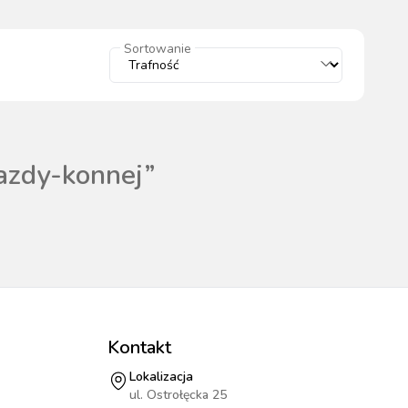
wszystkie
Sortowanie
WYPOSAŻENIE
OGRODZENIA
ZWALCZANIE
PADOK
ELEKTRYCZNE
BOXU
SZKODNIKÓW
azdy-konnej
”
WYPRZEDAŻ
KATALOGU 2024
Kontakt
Lokalizacja
ul. Ostrołęcka 25