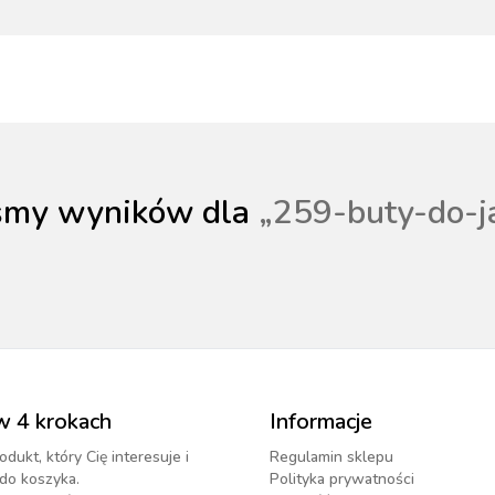
NACJA ROŚLIN
ZYNKI DO
ZYNKI DO
PSY
URZĄDZENIA
KOTY
WETERYNARIA
SORIA DLA
ZYŻENIA
ZYŻENIA
GIENA I
PAKUJEMY SIĘ NA
POMIAROWE
ARTYKUŁY
ZWALCZANIE
ZAKISZANIE
ECZEŃSTWO
KONIA
TECHNICZNE
ZAWODY
SZKODNIKÓW
iśmy wyników dla
„
259-buty-do-j
YNFEKCJA
MUCHY W STAJNI.
NOWOŚCI KERBL
ICBRUSH
STOP
2022
w 4 krokach
Informacje
odukt, który Cię interesuje i
Regulamin sklepu
do koszyka.
Polityka prywatności