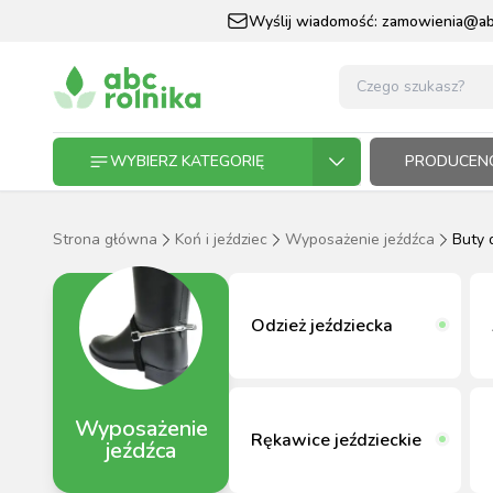
Wyślij wiadomość:
zamowienia@abc
WYBIERZ KATEGORIĘ
PRODUCENC
Strona główna
Koń i jeździec
Wyposażenie jeźdźca
Buty 
GOSPODARSTWO ROLNE
GOSP
ZWIE
KOŃ I
OGRO
HODO
PASZ
ZWIERZĘTA DOMOWE
Odzież jeździecka
KOŃ I JEŹDZIEC
Wyposażenie
OGRODNICTWO
Rękawice jeździeckie
jeźdźca
N
RĘKAWI
AP