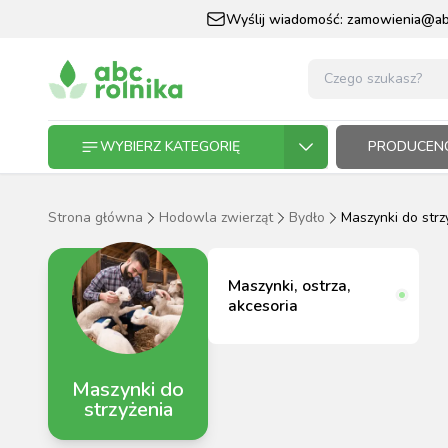
Wyślij wiadomość:
zamowienia@abc
WYBIERZ KATEGORIĘ
PRODUCENC
Strona główna
Hodowla zwierząt
Bydło
Maszynki do strz
GOSPODARSTWO ROLNE
GOSP
ZWIE
KOŃ I
OGRO
HODO
PASZ
Maszynki, ostrza,
ZWIERZĘTA DOMOWE
akcesoria
KOŃ I JEŹDZIEC
Maszynki do
OGRODNICTWO
strzyżenia
N
RĘKAWI
AP