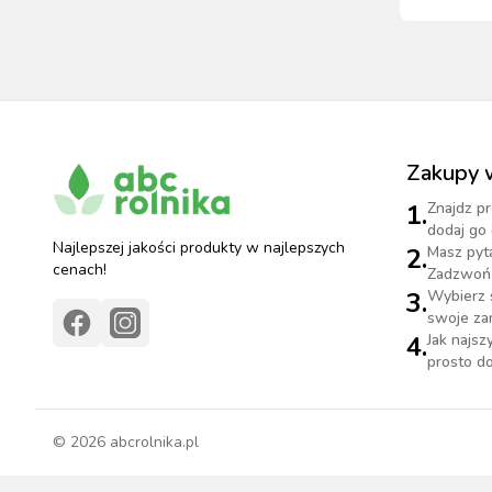
Titanium 
Zakupy 
1.
Znajdz pr
dodaj go 
Najlepszej jakości produkty w najlepszych
2.
Masz pyt
cenach!
Zadzwoń 
3.
Wybierz 
swoje za
4.
Jak najs
prosto do
©
2026
abcrolnika.pl