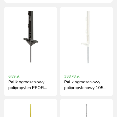
6.59
zł
358.78
zł
Palik
ogrodzeniowy
Palik
ogrodzeniowy
polipropylen PROFI
polipropylenowy 105
105 cm antracytowy z
cm biały 60 szt.
podwójną stopką