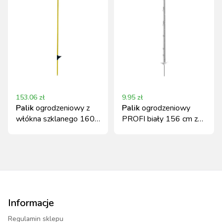
153.06
zł
9.95
zł
Palik
ogrodzeniowy z
Palik
ogrodzeniowy
włókna szklanego 160
PROFI biały 156 cm z
cm, żółty, Kerbl
polipropylenu podwójna
stopka
Informacje
Regulamin sklepu