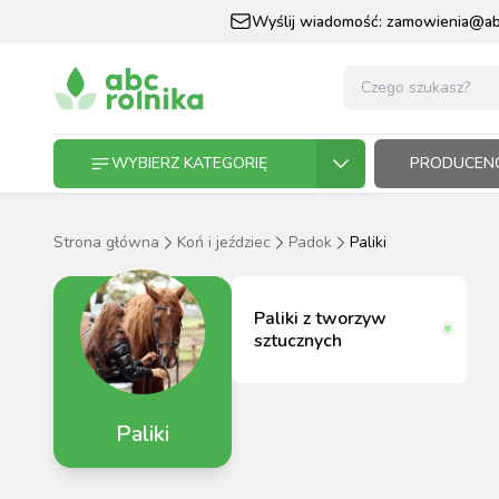
Wyślij wiadomość:
zamowienia@abc
WYBIERZ KATEGORIĘ
PRODUCENC
Strona główna
Koń i jeździec
Padok
Paliki
GOSPODARSTWO ROLNE
GOSP
ZWIE
KOŃ I
OGRO
HODO
PASZ
Paliki z tworzyw
ZWIERZĘTA DOMOWE
sztucznych
KOŃ I JEŹDZIEC
Paliki
OGRODNICTWO
N
RĘKAWI
AP