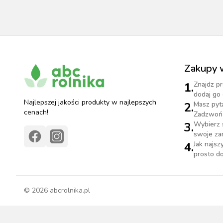
Zakupy 
1.
Znajdz pr
dodaj go 
Najlepszej jakości produkty w najlepszych
2.
Masz pyt
cenach!
Zadzwoń 
3.
Wybierz 
swoje za
4.
Jak najs
prosto do
©
2026
abcrolnika.pl