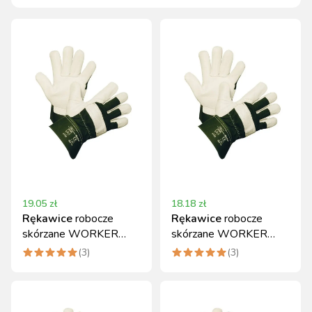
19.05
zł
18.18
zł
Rękawice
robocze
Rękawice
robocze
skórzane WORKER
skórzane WORKER
rozmiar 8 KERBL
rozmiar 9 Kerbl
(
3
)
(
3
)