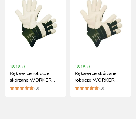
18.18
zł
18.18
zł
Rękawice
robocze
Rękawice
skórzane
skórzane WORKER
robocze WORKER
KERBL rozmiar 11
Kerbl, rozmiar 10,
(
3
)
(
3
)
zielone
zielone