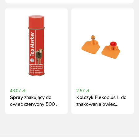
43.07
zł
2.57
zł
Spray
znakujący do
Kolczyk
Flexoplus L do
owiec czerwony 500 ml
znakowania owiec,
KERBL
pomarańczowy komplet