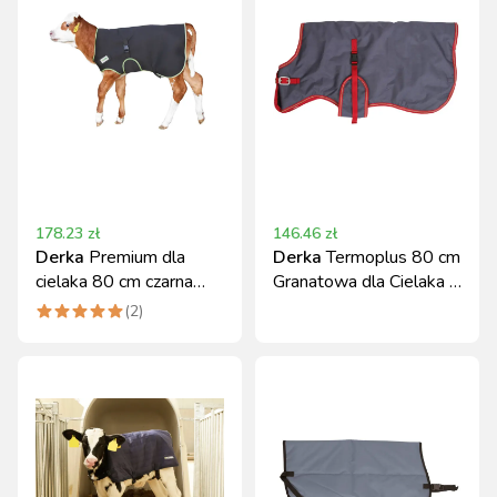
178.23
zł
146.46
zł
Derka
Premium dla
Derka
Termoplus 80 cm
cielaka 80 cm czarna
Granatowa dla Cielaka -
Kerbl
Kerbl
(
2
)