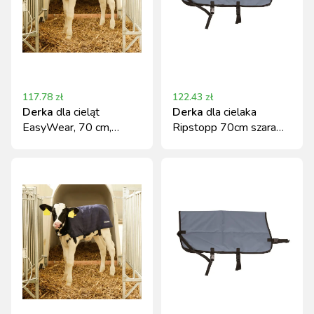
117.78
zł
122.43
zł
Derka
dla cieląt
Derka
dla cielaka
EasyWear, 70 cm,
Ripstopp 70cm szara
granatowa, Kerbl
odporna na rozdarcia
KERBL