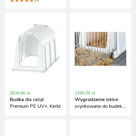
(
4
)
2634.66
zł
1285.39
zł
Budka
dla cieląt
Wygrodzenie
lekkie
Premium PE UV+, Kerbl
ocynkowane do budek
dla cieląt Premium i
MasterPlus