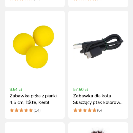
8.54
zł
57.50
zł
Zabawka
piłka z pianki,
Zabawka
dla kota
4,5 cm, żółte, Kerbl
Skaczący ptak kolorowy
17 x 12,5 cm Kerbl
(
14
)
(
6
)