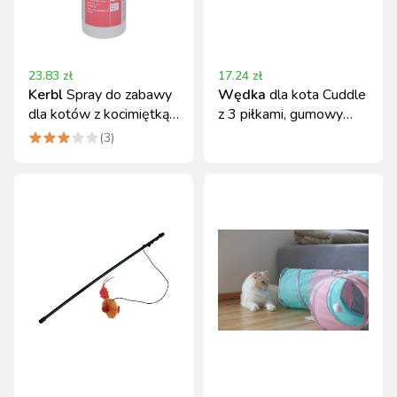
23.83
zł
17.24
zł
Kerbl
Spray do zabawy
Wędka
dla kota Cuddle
dla kotów z kocimiętką
z 3 piłkami, gumowy
200 ml
sznurek 60 cm
(
3
)