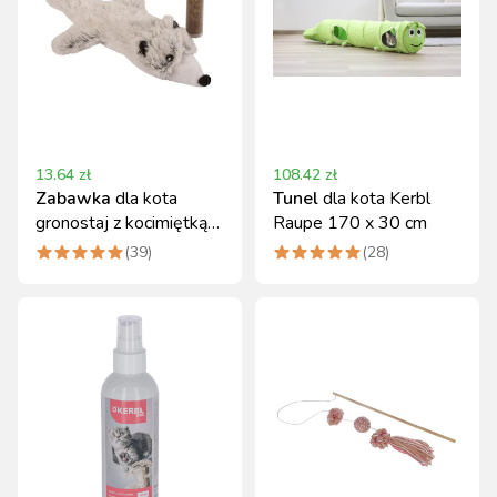
13.64
zł
108.42
zł
Zabawka
dla kota
Tunel
dla kota Kerbl
gronostaj z kocimiętką
Raupe 170 x 30 cm
17 cm Kerbl
(
39
)
(
28
)