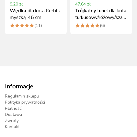
9.20
zł
47.64
zł
Wędka
dla kota Kerbl z
Trójkątny
tunel dla kota
myszką, 48 cm
turkusowy/różowy/szary
25x80x50 cm Kerbl
(
11
)
(
6
)
Informacje
Regulamin sklepu
Polityka prywatności
Płatność
Dostawa
Zwroty
Kontakt