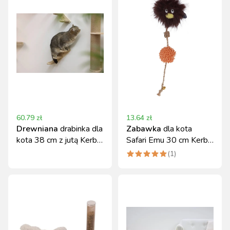
60.79
zł
13.64
zł
Drewniana
drabinka dla
Zabawka
dla kota
kota 38 cm z jutą Kerbl
Safari Emu 30 cm Kerbl,
do montażu
lekka i atrakcyjna
(
1
)