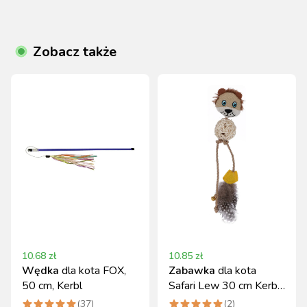
Zobacz także
10.68
zł
10.85
zł
Wędka
dla kota FOX,
Zabawka
dla kota
50 cm, Kerbl
Safari Lew 30 cm Kerbl
miękka i interaktywna
(
37
)
(
2
)