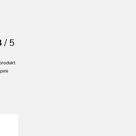
8
/ 5
produkt
pinii