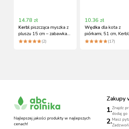
14.78
zł
10.36
zł
Kerbl
piszcząca myszka z
Wędka
dla kota z
pluszu 15 cm – zabawka
piórkami, 51 cm, Kerbl
dla kota
(
2
)
(
17
)
Zakupy 
1.
Znajdz pr
dodaj go 
Najlepszej jakości produkty w najlepszych
2.
Masz pyt
cenach!
Zadzwoń 