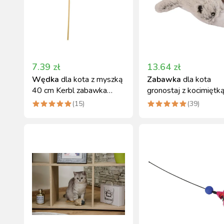
7.39
zł
13.64
zł
Wędka
dla kota z myszką
Zabawka
dla kota
40 cm Kerbl zabawka
gronostaj z kocimiętk
naturalna
cm Kerbl
(
15
)
(
39
)