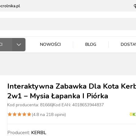
rolnika.pl
I
NOWOŚCI
BLOG
DOST
ODARSTWO ROLNE
RZĘTA DOMOWE
 JEŹDZIEC
DNICTWO
WLA ZWIERZĄT
E DLA ZWIERZĄT
Interaktywna Zabawka Dla Kota Ker
2w1 – Mysia Łapanka I Piórka
Kod producenta:
81666
|
Kod EAN:
4018653944837
(
4.8
na
218
opinii)
ASIONA
BYDŁO
BYDŁO
PIES
MASZYNKI DO
NAWOZY
TRZODA
TRZODA
KOT
WIADRA, POJEMNIKI
ZIEMIA I PODŁOŻA
DRÓB
DRÓB
PTAKI
CE ROBOCZE
TECZKA
PELLET
STOP OWADOM
STRZYŻENIA
MISKI
Producent:
KERBL