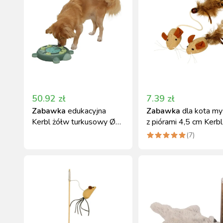
50.92
zł
7.39
zł
Zabawka
edukacyjna
Zabawka
dla kota m
Kerbl żółw turkusowy Ø
z piórami 4,5 cm Kerbl
25 cm dla psów
sztuki
(
7
)