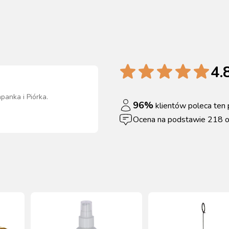
4.
panka i Piórka
.
96
%
klientów poleca ten 
Ocena na podstawie
218
o