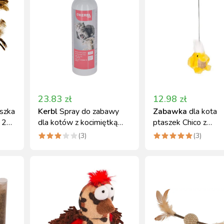
23.83
zł
12.98
zł
yszka
Kerbl
Spray do zabawy
Zabawka
dla kota
 2
dla kotów z kocimiętką
ptaszek Chico z
200 ml
dźwiękiem, Kerbl
(
3
)
(
3
)