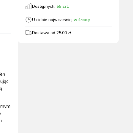
Dostępnych:
65
szt.
wszystkie
U ciebie najwcześniej
w środę
Dostawa od
25.00
zł
WYPOSAŻENIE
OGRODZENIA
ZWALCZANIE
PADOK
ELEKTRYCZNE
BOXU
SZKODNIKÓW
Ten
ując
ą
WYPRZEDAŻ
KATALOGU 2024
ornym
y
i