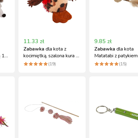
11.33
zł
9.85
zł
Zabawka
dla kota z
Zabawka
dla kota
ą 17
kocimiętką, szalona kura 8
Matatabi z patykiem 
cm
piłką, 20 cm
(
19
)
(
15
)