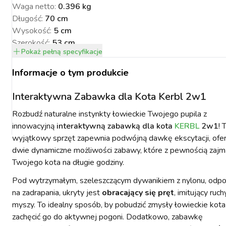
Waga netto
:
0.396 kg
Długość
:
70 cm
Wysokość
:
5 cm
Szerokość
:
53 cm
Pokaż
pełną specyfikacje
NACJA ROŚLIN
ZYNKI DO
ZYNKI DO
PSY
URZĄDZENIA
KOTY
WETERYNARIA
Informacje o tym produkcie
SORIA DLA
ZYŻENIA
ZYŻENIA
GIENA I
PAKUJEMY SIĘ NA
POMIAROWE
ARTYKUŁY
ZWALCZANIE
ZAKISZANIE
ECZEŃSTWO
KONIA
TECHNICZNE
ZAWODY
SZKODNIKÓW
Interaktywna Zabawka dla Kota Kerbl 2w1
Rozbudź naturalne instynkty łowieckie Twojego pupila z
innowacyjną
interaktywną zabawką dla kota
KERBL
2w1
! 
wyjątkowy sprzęt zapewnia podwójną dawkę ekscytacji, ofer
dwie dynamiczne możliwości zabawy, które z pewnością zajm
Twojego kota na długie godziny.
YNFEKCJA
MUCHY W STAJNI.
NOWOŚCI KERBL
ICBRUSH
STOP
2022
Pod wytrzymałym, szeleszczącym dywanikiem z nylonu, odp
na zadrapania, ukryty jest
obracający się pręt
, imitujący ruch
myszy. To idealny sposób, by pobudzić zmysły łowieckie kota 
zachęcić go do aktywnej pogoni. Dodatkowo, zabawkę