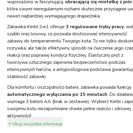
wyposażono w fascynującą,
obracającą się miotełkę z piór
,
która swymi nieregularnymi ruchami skutecznie przyciągnie 
nawet najbardziej wymagającego drapieżnika.
Zabawka Kerbl 2w1 oferuje
3 regulowane tryby pracy
: wo
szybki oraz losowy, co pozwala dostosować intensywność
zabawy do temperamentu Twojego kota. To nie tylko doskon
rozrywka, ale także efektywny sposób na ćwiczenie jego cza
reakcji oraz poprawę kondycji fizycznej. Elastyczny pręt z
tworzywa sztucznego zapewnia bezpieczeństwo podczas
intensywnych harców, a antypoślizgowa podstawa gwarantuj
stabilność zabawki.
Dla komfortu i oszczędności baterii, zabawka posiada funkcję
automatycznego wyłączania po 15 minutach
. Do działani
wymaga 3 baterii AA (brak w zestawie). Wybierz Kerbl i zap
swojemu kotu niezapomniane chwile pełne radości i zdrowej
aktywności!
Ukryj
wszystkie informacje