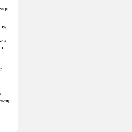
uwagę
lny,
ała
su
e
a
ewnij