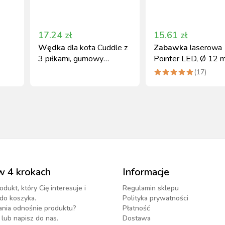
17.24
zł
15.61
zł
Wędka
dla kota Cuddle z
Zabawka
laserowa
3 piłkami, gumowy
Pointer LED, Ø 12 
sznurek 60 cm
Kerbl
(
17
)
w 4 krokach
Informacje
odukt, który Cię interesuje i
Regulamin sklepu
do koszyka.
Polityka prywatności
ania odnośnie produktu?
Płatność
lub napisz do nas.
Dostawa